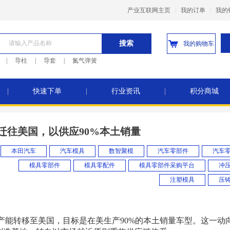
产业互联网主页
|
我的订单
|
我的
搜索
我的购物车
|
导柱
|
导套
|
氮气弹簧
|
快速下单
|
行业资讯
|
积分商城
迁往美国，以供应90%本土销量
本田汽车
汽车模具
数智聚模
汽车零部件
汽车
模具零部件
模具零配件
模具零部件采购平台
冲
注塑模具
压
能转移至美国，目标是在美生产90%的本土销量车型。这一动