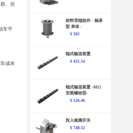
集群。但
材料导辊组件 - 轴承
型 单体 -
动车平
¥
565
辊式输送装置
¥
421.54
辆车成本
辊式输送装置 -M12
安装螺栓型-
¥
126.46
投入检测开关
¥
748.52