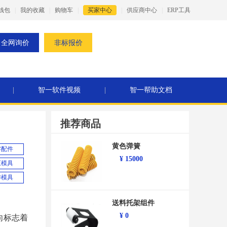
钱包
|
我的收藏
|
购物车
|
买家中心
|
供应商中心
|
ERP工具
全网询价
非标报价
|
智一软件视频
|
智一帮助文档
推荐商品
黄色弹簧
零配件
¥
15000
压模具
铸模具
送料托架组件
¥
0
向标志着