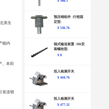
¥
508.5
预压销组件 -行程固
定型-
在北美生
¥
536.76
产能内
辊式输送装置 -M6安
装螺栓型-
¥
0
产。本田
投入检测开关
¥
444.76
引发连锁
投入检测开关
¥
477.32