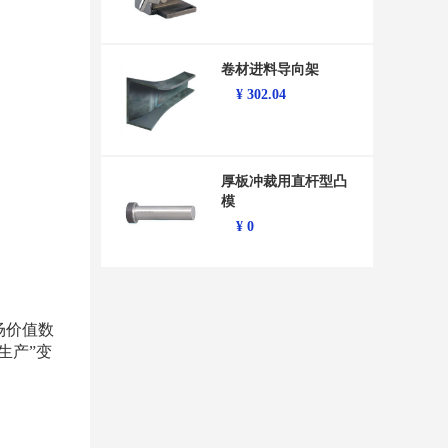
卷材进料导向架
¥
302.04
厚板冲裁用直杆型凸
模
¥
0
场价值数
生产”变