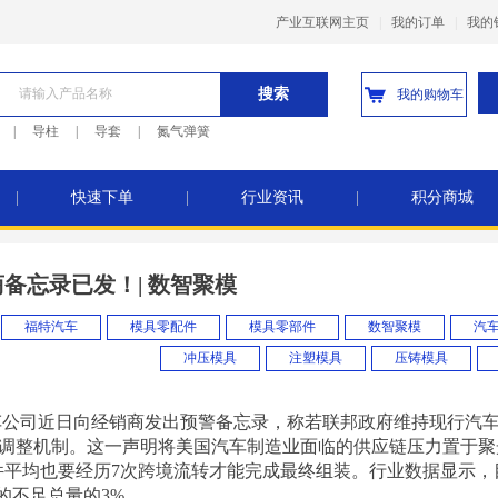
产业互联网主页
|
我的订单
|
我的
搜索
我的购物车
|
导柱
|
导套
|
氮气弹簧
|
快速下单
|
行业资讯
|
积分商城
备忘录已发！| 数智聚模
福特汽车
模具零配件
模具零部件
数智聚模
汽
冲压模具
注塑模具
压铸模具
车公司近日向经销商发出预警备忘录，称若联邦政府维持现行汽
格调整机制。这一声明将美国汽车制造业面临的供应链压力置于聚
件平均也要经历7次跨境流转才能完成最终组装。行业数据显示，
的不足总量的3%。