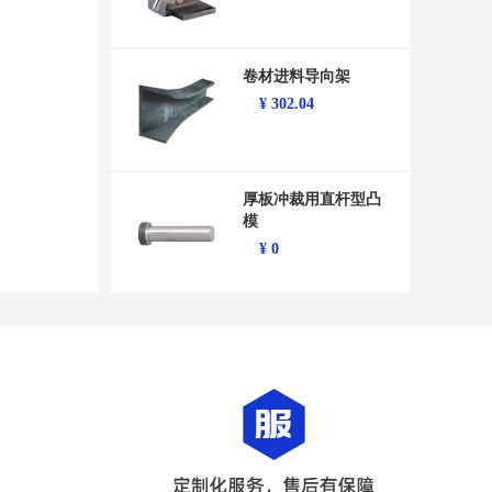
卷材进料导向架
¥
302.04
厚板冲裁用直杆型凸
模
¥
0