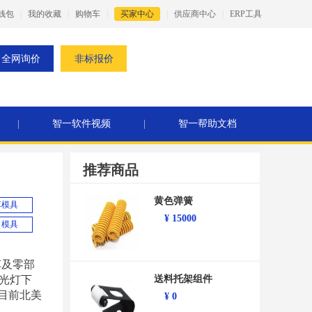
钱包
|
我的收藏
|
购物车
|
买家中心
|
供应商中心
|
ERP工具
全网询价
非标报价
|
智一软件视频
|
智一帮助文档
推荐商品
黄色弹簧
车模具
¥
15000
模具
车及零部
光灯下
送料托架组件
目前北美
¥
0