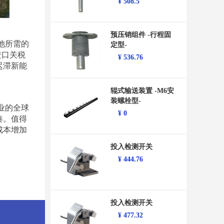
¥
508.5
预压销组件 -行程固
池所需的
定型-
进口关税
¥
536.76
迟滞新能
辊式输送装置 -M6安
装螺栓型-
业的全球
¥
0
奏。值得
成本增加
。
投入检测开关
¥
444.76
投入检测开关
¥
477.32