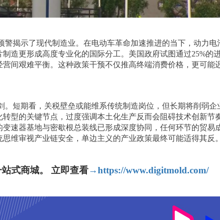
预警揭示了现代制造业。在电动车革命加速推进的当下，动力电
制造更形成高度专业化的国际分工。美国政府试图通过25%的
经营间艰难平衡。这种政策干预不仅推高终端消费价格，更可能
剑。短期看，关税壁垒或能维系传统制造岗位，但长期将削弱企
化转型的关键节点，过度强调本土化生产反而会阻碍技术创新节
的变速器基地与密歇根总装线已形成深度协同，任何环节的贸易
统思维审视产业链安全，单边主义的产业政策最终可能适得其反
站式商城。 立即查看
→https://www.digitmold.com/