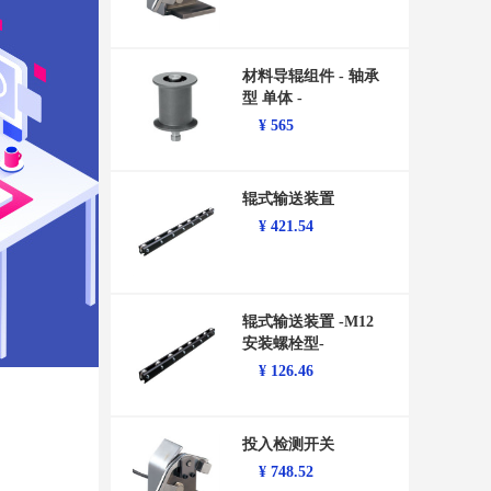
材料导辊组件 - 轴承
型 单体 -
¥
565
辊式输送装置
¥
421.54
辊式输送装置 -M12
安装螺栓型-
¥
126.46
投入检测开关
¥
748.52