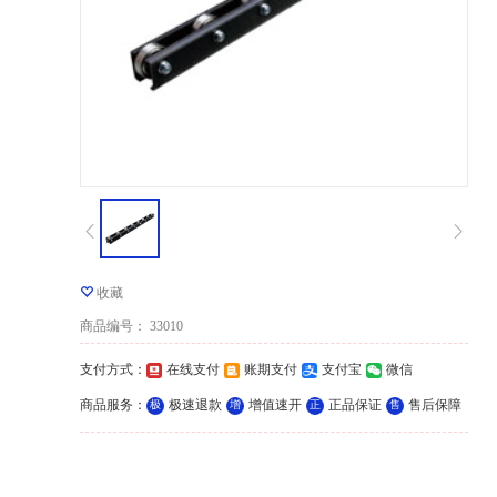
收藏
商品编号
：
33010
支付方式
：
在线支付
账期支付
支付宝
微信
商品服务
：
极速退款
增值速开
正品保证
售后保障
极
增
正
售