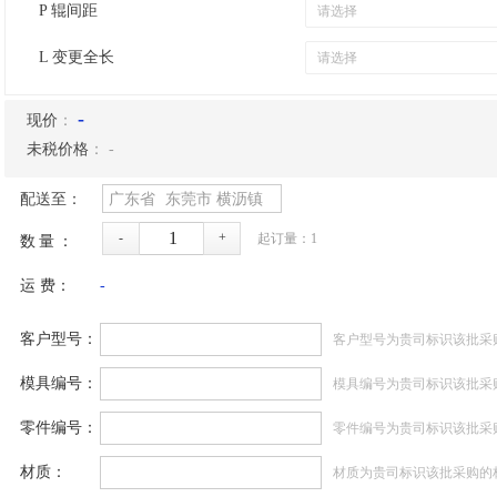
P 辊间距
L 变更全长
-
现价
：
未税价格
：
-
配送至：
广东省
东莞市
横沥镇
-
+
起订量：
1
数量：
运 费：
-
客户型号：
客户型号为贵司标识该批采
模具编号：
模具编号为贵司标识该批采
零件编号：
零件编号为贵司标识该批采
材质：
材质为贵司标识该批采购的