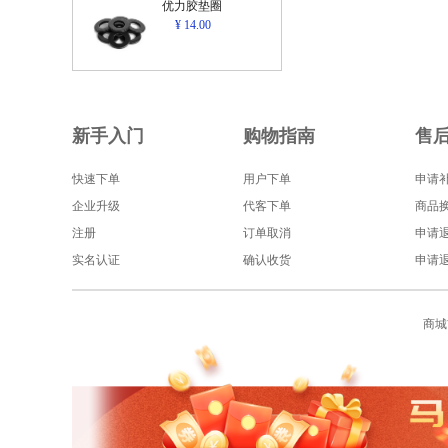
优力胶垫圈
¥ 14.00
新手入门
购物指南
售
快速下单
用户下单
申请
企业升级
代客下单
商品
注册
订单取消
申请
实名认证
确认收货
申请
商城