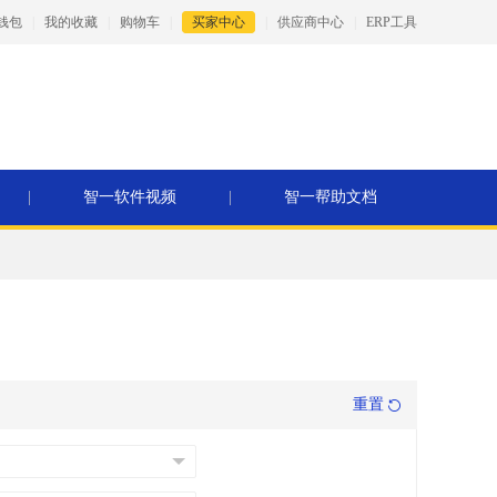
钱包
|
我的收藏
|
购物车
|
买家中心
|
供应商中心
|
ERP工具
|
智一软件视频
|
智一帮助文档
重置