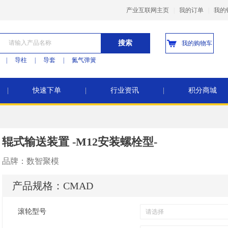
产业互联网主页
|
我的订单
|
我的
搜索
我的购物车
|
导柱
|
导套
|
氮气弹簧
|
快速下单
|
行业资讯
|
积分商城
辊式输送装置 -M12安装螺栓型-
品牌：
数智聚模
产品规格：
CMAD
滚轮型号