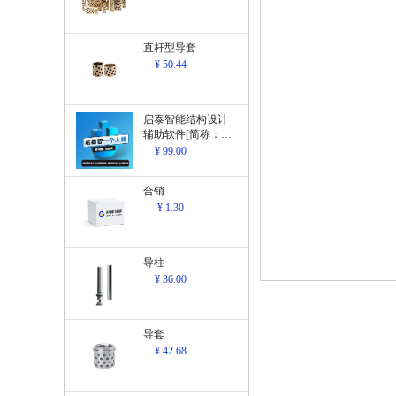
直杆型导套
¥ 50.44
启泰智能结构设计
辅助软件[简称：结
构设计辅助软
¥ 99.00
件]V1.0
合销
¥ 1.30
导柱
¥ 36.00
导套
¥ 42.68