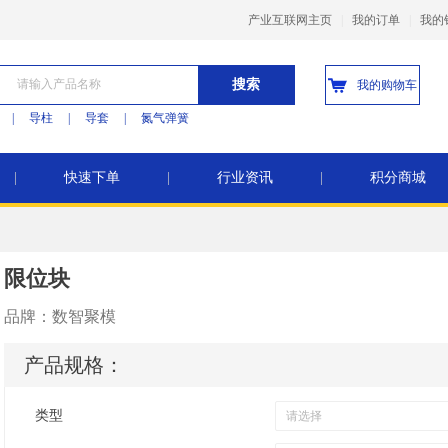
产业互联网主页
|
我的订单
|
我的
搜索
我的购物车
|
导柱
|
导套
|
氮气弹簧
|
快速下单
|
行业资讯
|
积分商城
限位块
品牌：
数智聚模
产品规格：
类型