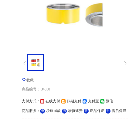
收藏
商品编号
：
34050
支付方式
：
在线支付
账期支付
支付宝
微信
商品服务
：
极速退款
增值速开
正品保证
售后保障
极
增
正
售