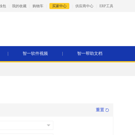
钱包
|
我的收藏
|
购物车
|
买家中心
|
供应商中心
|
ERP工具
|
智一软件视频
|
智一帮助文档
重置