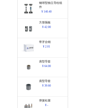
钢球型独立导柱组
件
¥ 140.40
方形隔板
¥ 42.00
带牙合销
¥ 2.01
肩型导套
¥ 64.00
肩型导套
¥ 39.60
弹簧柱塞
¥ -