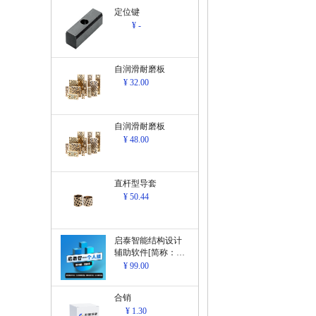
定位键
¥ -
自润滑耐磨板
¥ 32.00
自润滑耐磨板
¥ 48.00
直杆型导套
¥ 50.44
启泰智能结构设计
辅助软件[简称：结
构设计辅助软
¥ 99.00
件]V1.0
合销
¥ 1.30