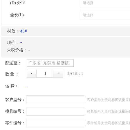
(D) 外径
全长(L)
材质：
45#
-
现价
：
未税价格
：
-
配送至：
广东省
东莞市
横沥镇
-
+
起订量：
1
数量：
运 费：
-
客户型号：
客户型号为贵司标识该批采
模具编号：
模具编号为贵司标识该批采
零件编号：
零件编号为贵司标识该批采