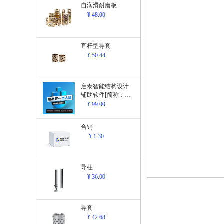
自润滑耐磨板
¥ 48.00
直杆型导套
¥ 50.44
启泰智能结构设计
辅助软件[简称：结
构设计辅助软
¥ 99.00
件]V1.0
合销
¥ 1.30
导柱
¥ 36.00
导套
¥ 42.68