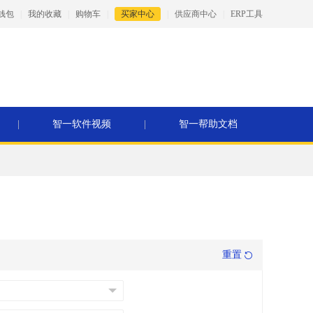
钱包
|
我的收藏
|
购物车
|
买家中心
|
供应商中心
|
ERP工具
|
智一软件视频
|
智一帮助文档
重置