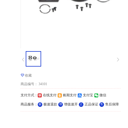
收藏
商品编号
：
34101
支付方式
：
在线支付
账期支付
支付宝
微信
商品服务
：
极速退款
增值速开
正品保证
售后保障
极
增
正
售