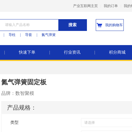
产业互联网主页
|
我的订单
|
我的
搜索
我的购物车
|
导柱
|
导套
|
氮气弹簧
|
快速下单
|
行业资讯
|
积分商城
氮气弹簧固定板
品牌：
数智聚模
产品规格：
类型