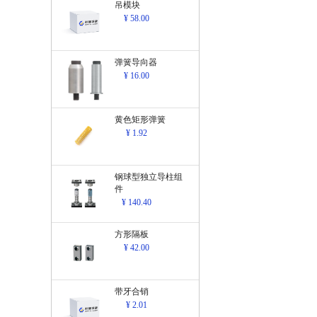
吊模块
¥ 58.00
弹簧导向器
¥ 16.00
黄色矩形弹簧
¥ 1.92
钢球型独立导柱组
件
¥ 140.40
方形隔板
¥ 42.00
带牙合销
¥ 2.01