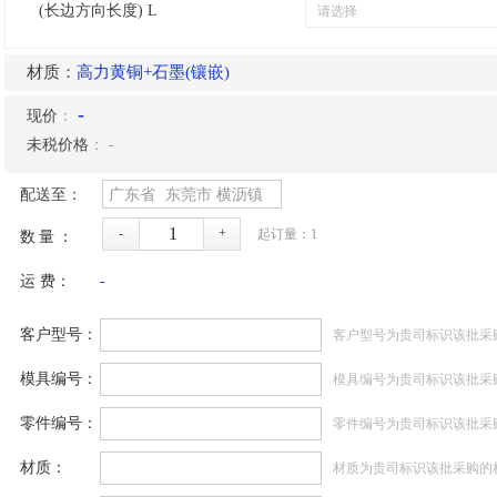
(长边方向长度) L
材质：
高力黄铜+石墨(镶嵌)
-
现价
：
未税价格
：
-
配送至：
广东省
东莞市
横沥镇
-
+
起订量：
1
数量：
运 费：
-
客户型号：
客户型号为贵司标识该批采
模具编号：
模具编号为贵司标识该批采
零件编号：
零件编号为贵司标识该批采
材质：
材质为贵司标识该批采购的