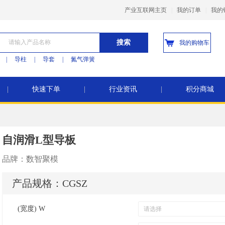
产业互联网主页
|
我的订单
|
我的
搜索
我的购物车
|
导柱
|
导套
|
氮气弹簧
|
快速下单
|
行业资讯
|
积分商城
自润滑L型导板
品牌：
数智聚模
产品规格：
CGSZ
(宽度) W