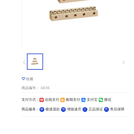
收藏
商品编号
：
34116
支付方式
：
在线支付
账期支付
支付宝
微信
商品服务
：
极速退款
增值速开
正品保证
售后保障
极
增
正
售