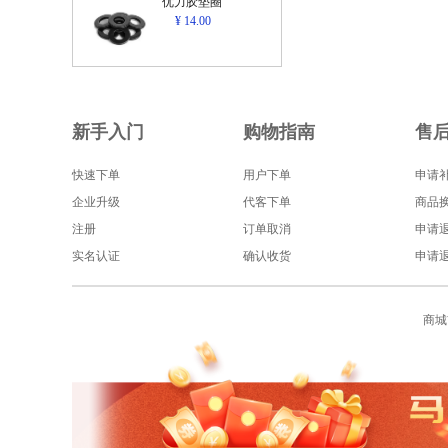
优力胶垫圈
¥ 14.00
新手入门
购物指南
售
快速下单
用户下单
申请
企业升级
代客下单
商品
注册
订单取消
申请
实名认证
确认收货
申请
商城