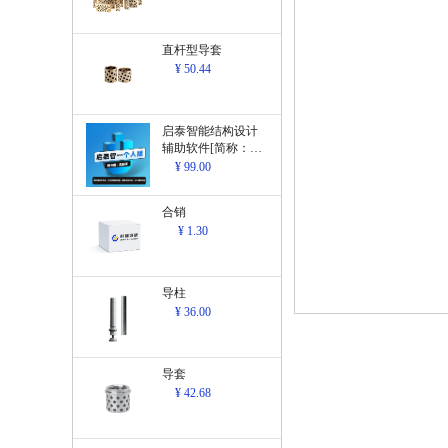
直杆型导套
¥ 50.44
启泰智能结构设计
辅助软件[简称：结
构设计辅助软
¥ 99.00
件]V1.0
合销
¥ 1.30
导柱
¥ 36.00
导套
¥ 42.68