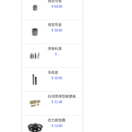
肩型导套
¥ 64.00
肩型导套
¥ 39.60
弹簧柱塞
¥ -
等高套
¥ 10.00
自润滑薄型耐磨板
¥ 32.48
优力胶垫圈
¥ 14.00