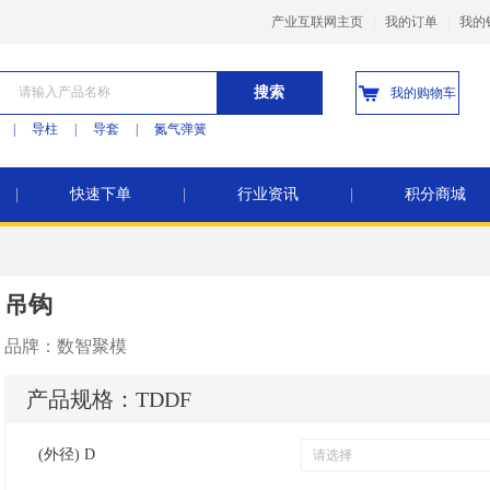
产业互联网主页
|
我的订单
|
我的
搜索
我的购物车
|
导柱
|
导套
|
氮气弹簧
|
快速下单
|
行业资讯
|
积分商城
吊钩
品牌：
数智聚模
产品规格：
TDDF
(外径) D