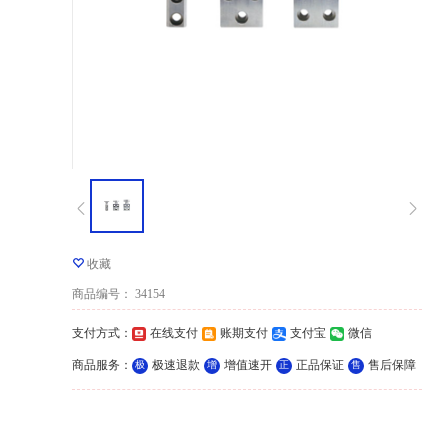
收藏
商品编号
：
34154
支付方式
：
在线支付
账期支付
支付宝
微信
商品服务
：
极速退款
增值速开
正品保证
售后保障
极
增
正
售