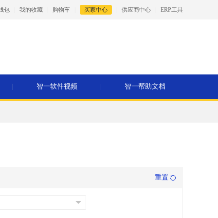
钱包
|
我的收藏
|
购物车
|
买家中心
|
供应商中心
|
ERP工具
|
智一软件视频
|
智一帮助文档
重置