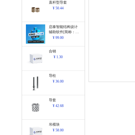
直杆型导套
¥ 50.44
启泰智能结构设计
辅助软件[简称：结
构设计辅助软
¥ 99.00
件]V1.0
合销
¥ 1.30
导柱
¥ 36.00
导套
¥ 42.68
吊模块
¥ 58.00