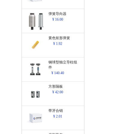
弹簧导向器
¥ 16.00
黄色矩形弹簧
¥ 1.92
钢球型独立导柱组
件
¥ 140.40
方形隔板
¥ 42.00
带牙合销
¥ 2.01