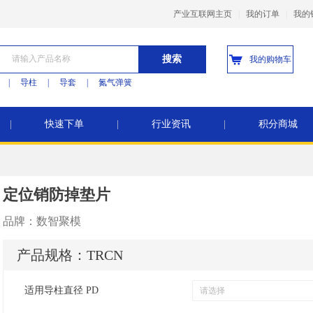
产业互联网主页
|
我的订单
|
我的
搜索
我的购物车
|
导柱
|
导套
|
氮气弹簧
|
快速下单
|
行业资讯
|
积分商城
定位销防掉垫片
品牌：
数智聚模
产品规格：
TRCN
适用导柱直径 PD