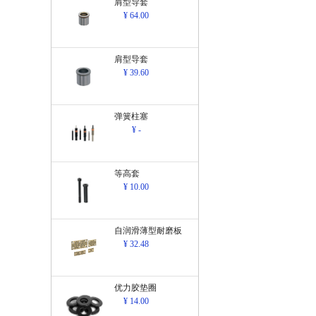
肩型导套
¥ 64.00
肩型导套
¥ 39.60
弹簧柱塞
¥ -
等高套
¥ 10.00
自润滑薄型耐磨板
¥ 32.48
优力胶垫圈
¥ 14.00