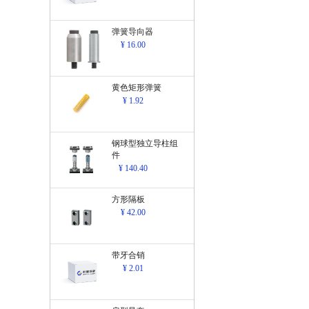
弹簧导向器
¥ 16.00
黄色矩形弹簧
¥ 1.92
钢球型独立导柱组
件
¥ 140.40
方形隔板
¥ 42.00
带牙合销
¥ 2.01