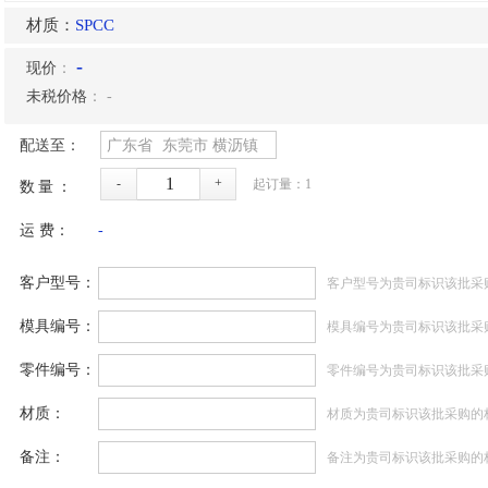
材质：
SPCC
-
现价
：
未税价格
：
-
配送至：
广东省
东莞市
横沥镇
-
+
起订量：
1
数量：
运 费：
-
客户型号：
客户型号为贵司标识该批采
模具编号：
模具编号为贵司标识该批采
零件编号：
零件编号为贵司标识该批采
材质：
材质为贵司标识该批采购的
备注：
备注为贵司标识该批采购的