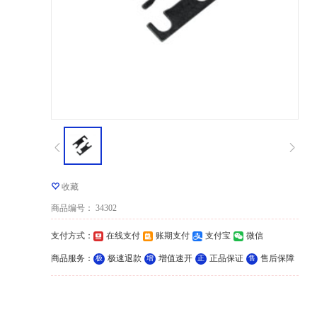
收藏
商品编号
：
34302
支付方式
：
在线支付
账期支付
支付宝
微信
商品服务
：
极速退款
增值速开
正品保证
售后保障
极
增
正
售