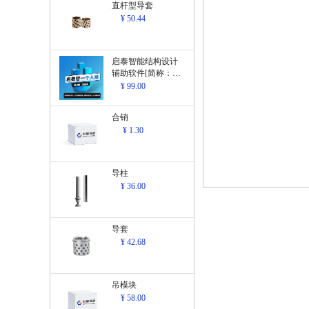
直杆型导套
¥ 50.44
启泰智能结构设计
辅助软件[简称：结
构设计辅助软
¥ 99.00
件]V1.0
合销
¥ 1.30
导柱
¥ 36.00
导套
¥ 42.68
吊模块
¥ 58.00