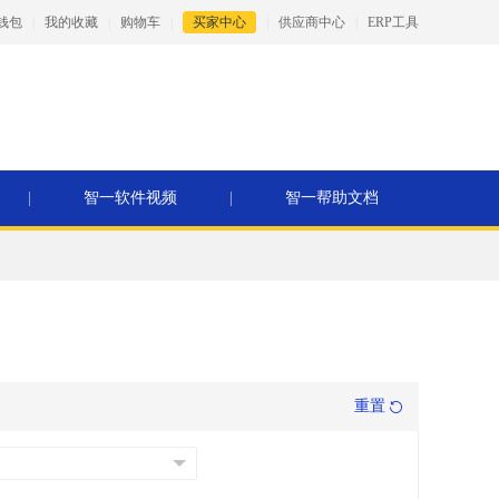
钱包
|
我的收藏
|
购物车
|
买家中心
|
供应商中心
|
ERP工具
|
智一软件视频
|
智一帮助文档
重置