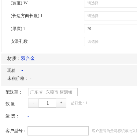
(宽度) W
(长边方向长度) L
(厚度) T
安装孔数
材质：
双合金
-
现价
：
未税价格
：
-
配送至：
广东省
东莞市
横沥镇
-
+
起订量：
1
数量：
运 费：
-
客户型号：
客户型号为贵司标识该批采