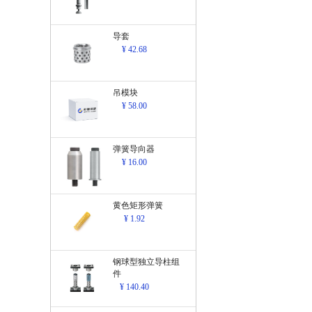
导套
¥ 42.68
吊模块
¥ 58.00
弹簧导向器
¥ 16.00
黄色矩形弹簧
¥ 1.92
钢球型独立导柱组
件
¥ 140.40