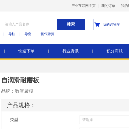
产业互联网主页
|
我的订单
|
我的
搜索
我的购物车
|
导柱
|
导套
|
氮气弹簧
|
快速下单
|
行业资讯
|
积分商城
自润滑耐磨板
品牌：
数智聚模
产品规格：
类型