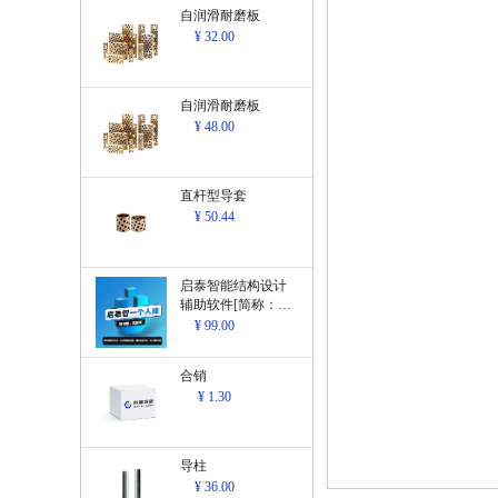
自润滑耐磨板
¥ 32.00
自润滑耐磨板
¥ 48.00
直杆型导套
¥ 50.44
启泰智能结构设计
辅助软件[简称：结
构设计辅助软
¥ 99.00
件]V1.0
合销
¥ 1.30
导柱
¥ 36.00