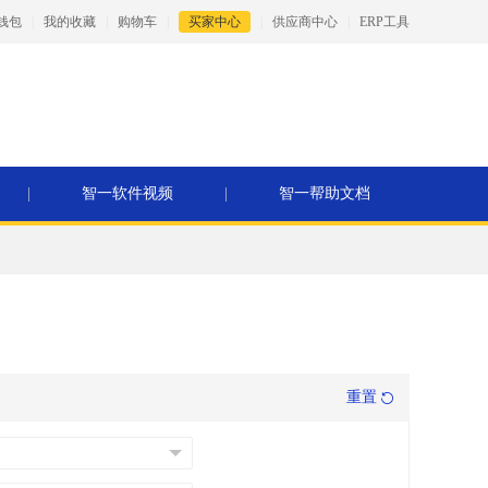
钱包
|
我的收藏
|
购物车
|
买家中心
|
供应商中心
|
ERP工具
|
智一软件视频
|
智一帮助文档
重置