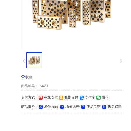
收藏
商品编号
：
34461
支付方式
：
在线支付
账期支付
支付宝
微信
商品服务
：
极速退款
增值速开
正品保证
售后保障
极
增
正
售