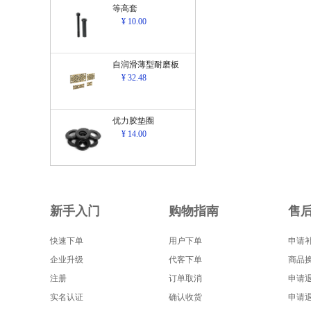
等高套
¥ 10.00
自润滑薄型耐磨板
¥ 32.48
优力胶垫圈
¥ 14.00
新手入门
购物指南
售
快速下单
用户下单
申请
企业升级
代客下单
商品
注册
订单取消
申请
实名认证
确认收货
申请