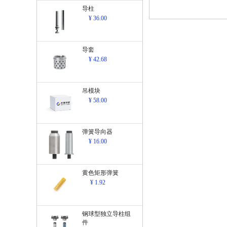
导柱
¥ 36.00
导套
¥ 42.68
吊模块
¥ 58.00
弹簧导向器
¥ 16.00
黄色矩形弹簧
¥ 1.92
钢球型独立导柱组
件