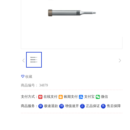
收藏
商品编号
：
34879
支付方式
：
在线支付
账期支付
支付宝
微信
商品服务
：
极速退款
增值速开
正品保证
售后保障
极
增
正
售