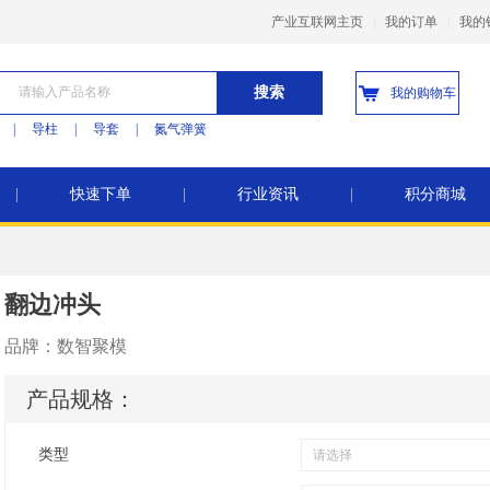
产业互联网主页
|
我的订单
|
我的
搜索
我的购物车
|
导柱
|
导套
|
氮气弹簧
|
快速下单
|
行业资讯
|
积分商城
翻边冲头
品牌：
数智聚模
产品规格：
类型