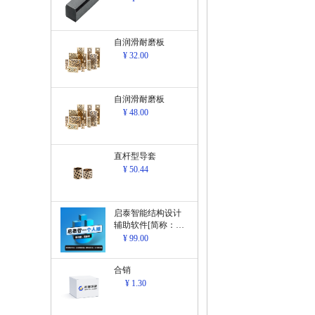
自润滑耐磨板
¥ 32.00
自润滑耐磨板
¥ 48.00
直杆型导套
¥ 50.44
启泰智能结构设计
辅助软件[简称：结
构设计辅助软
¥ 99.00
件]V1.0
合销
¥ 1.30