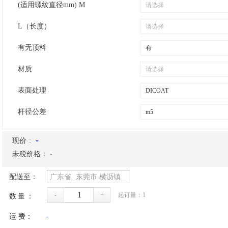
(适用螺纹直径mm) M
L（长度）
有无顶料
材质
表面处理
杆径公差
-
现价
：
未税价格
：
-
配送至：
广东省
东莞市
横沥镇
-
+
起订量：
1
数量：
运 费：
-