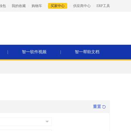
钱包
|
我的收藏
|
购物车
|
买家中心
|
供应商中心
|
ERP工具
|
智一软件视频
|
智一帮助文档
重置