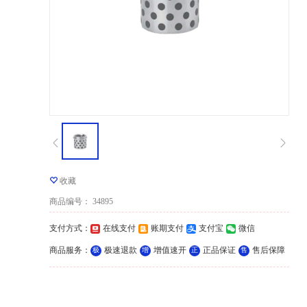
收藏
商品编号
：
34895
支付方式
：
在线支付
账期支付
支付宝
微信
商品服务
：
极速退款
增值速开
正品保证
售后保障
极
增
正
售