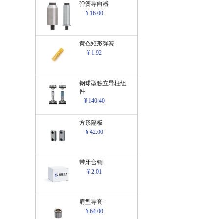
弹簧导向器
¥ 16.00
黄色矩形弹簧
¥ 1.92
钢球型独立导柱组
件
¥ 140.40
方形隔板
¥ 42.00
带牙合销
¥ 2.01
肩型导套
¥ 64.00