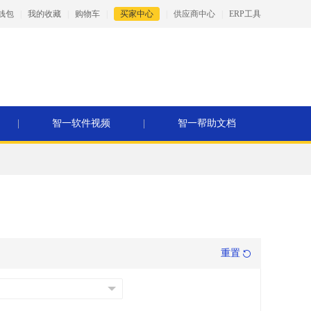
钱包
|
我的收藏
|
购物车
|
买家中心
|
供应商中心
|
ERP工具
|
智一软件视频
|
智一帮助文档
重置