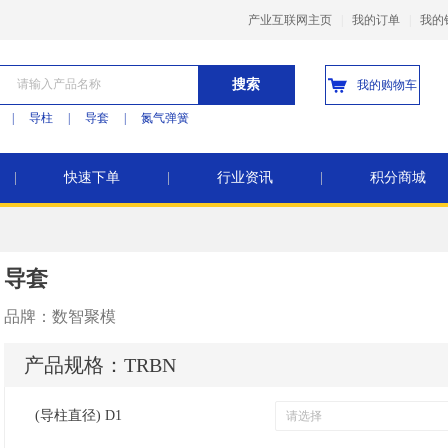
产业互联网主页
|
我的订单
|
我的
搜索
我的购物车
|
导柱
|
导套
|
氮气弹簧
|
快速下单
|
行业资讯
|
积分商城
导套
品牌：
数智聚模
产品规格：
TRBN
(导柱直径) D1