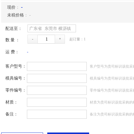
-
现价
：
未税价格
：
-
配送至：
广东省
东莞市
横沥镇
-
+
起订量：
1
数量：
运 费：
-
客户型号：
客户型号为贵司标识该批采
模具编号：
模具编号为贵司标识该批采
零件编号：
零件编号为贵司标识该批采
材质：
材质为贵司标识该批采购的
备注：
备注为贵司标识该批采购的