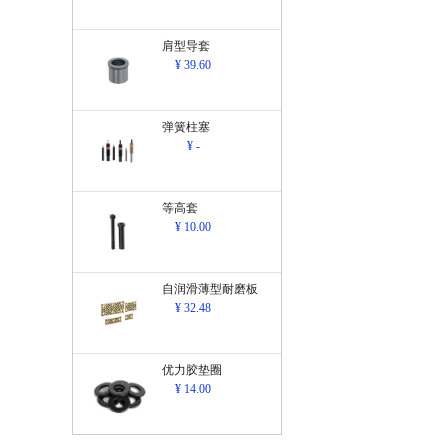
肩型导套
¥ 39.60
弹簧柱塞
¥ -
等高套
¥ 10.00
自润滑薄型耐磨板
¥ 32.48
优力胶垫圈
¥ 14.00