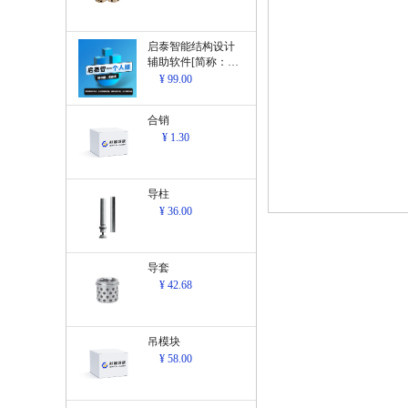
启泰智能结构设计
辅助软件[简称：结
构设计辅助软
¥ 99.00
件]V1.0
合销
¥ 1.30
导柱
¥ 36.00
导套
¥ 42.68
吊模块
¥ 58.00