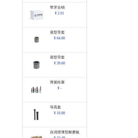
带牙合销
¥ 2.01
肩型导套
¥ 64.00
肩型导套
¥ 39.60
弹簧柱塞
¥ -
等高套
¥ 10.00
自润滑薄型耐磨板