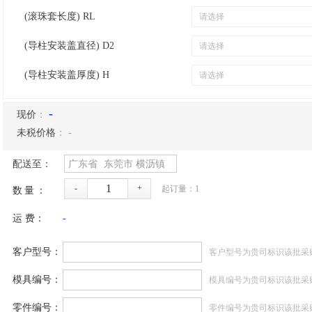
(滚珠套长度) RL
(导柱安装盖直径) D2
(导柱安装盖厚度) H
-
现价
：
未税价格
：
-
配送至：
广东省
东莞市
横沥镇
-
+
起订量：
1
数量：
运 费：
-
客户型号：
客户型号为贵司标识该批采
模具编号：
模具编号为贵司标识该批采
零件编号：
零件编号为贵司标识该批采