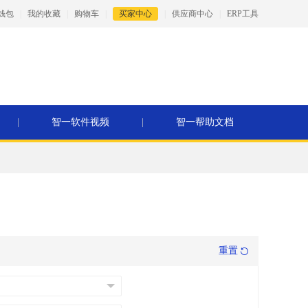
钱包
|
我的收藏
|
购物车
|
买家中心
|
供应商中心
|
ERP工具
|
智一软件视频
|
智一帮助文档
重置