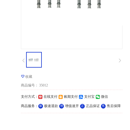
收藏
商品编号
：
35012
支付方式
：
在线支付
账期支付
支付宝
微信
商品服务
：
极速退款
增值速开
正品保证
售后保障
极
增
正
售