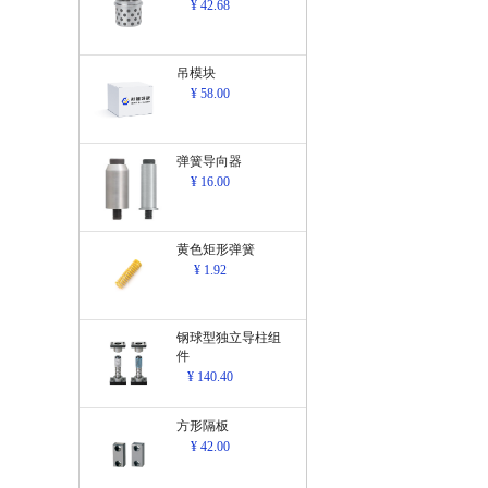
¥ 42.68
吊模块
¥ 58.00
弹簧导向器
¥ 16.00
黄色矩形弹簧
¥ 1.92
钢球型独立导柱组
件
¥ 140.40
方形隔板
¥ 42.00