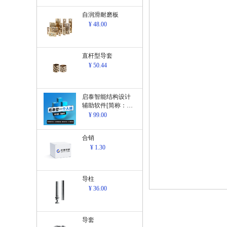
自润滑耐磨板
¥ 48.00
直杆型导套
¥ 50.44
启泰智能结构设计
辅助软件[简称：结
构设计辅助软
¥ 99.00
件]V1.0
合销
¥ 1.30
导柱
¥ 36.00
导套