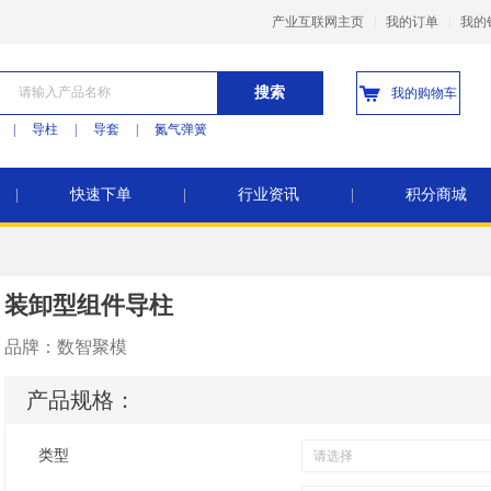
产业互联网主页
|
我的订单
|
我的
搜索
我的购物车
|
导柱
|
导套
|
氮气弹簧
|
快速下单
|
行业资讯
|
积分商城
装卸型组件导柱
品牌：
数智聚模
产品规格：
类型