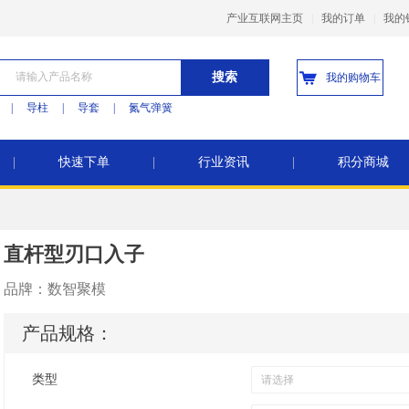
产业互联网主页
|
我的订单
|
我的
搜索
我的购物车
|
导柱
|
导套
|
氮气弹簧
|
快速下单
|
行业资讯
|
积分商城
直杆型刃口入子
品牌：
数智聚模
产品规格：
类型