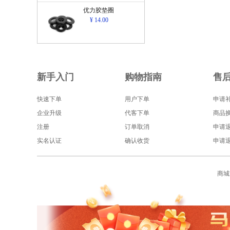
优力胶垫圈
¥ 14.00
新手入门
购物指南
售
快速下单
用户下单
申请
企业升级
代客下单
商品
注册
订单取消
申请
实名认证
确认收货
申请
商城