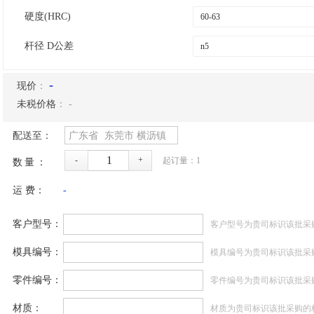
硬度(HRC)
杆径 D公差
-
现价
：
未税价格
：
-
配送至：
广东省
东莞市
横沥镇
-
+
起订量：
1
数量：
运 费：
-
客户型号：
客户型号为贵司标识该批采
模具编号：
模具编号为贵司标识该批采
零件编号：
零件编号为贵司标识该批采
材质：
材质为贵司标识该批采购的