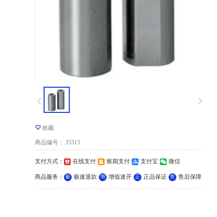
收藏
商品编号
：
35513
支付方式
：
在线支付
账期支付
支付宝
微信
商品服务
：
极速退款
增值速开
正品保证
售后保障
极
增
正
售