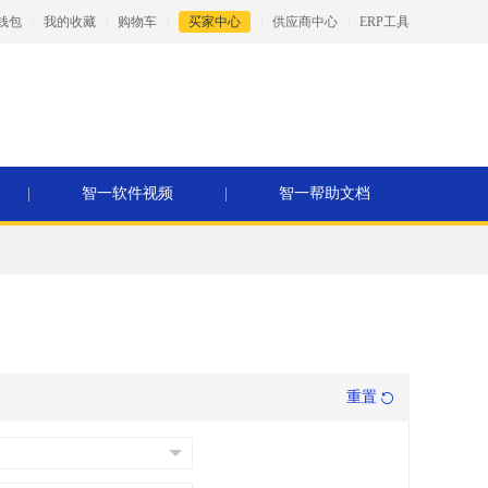
钱包
|
我的收藏
|
购物车
|
买家中心
|
供应商中心
|
ERP工具
|
智一软件视频
|
智一帮助文档
重置