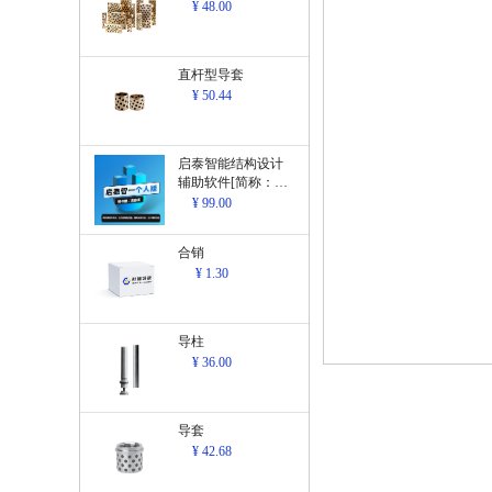
¥ 48.00
直杆型导套
¥ 50.44
启泰智能结构设计
辅助软件[简称：结
构设计辅助软
¥ 99.00
件]V1.0
合销
¥ 1.30
导柱
¥ 36.00
导套
¥ 42.68