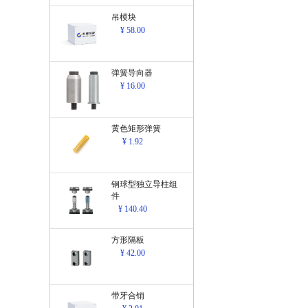
吊模块
¥ 58.00
弹簧导向器
¥ 16.00
黄色矩形弹簧
¥ 1.92
钢球型独立导柱组
件
¥ 140.40
方形隔板
¥ 42.00
带牙合销