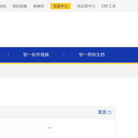
钱包
|
我的收藏
|
购物车
|
买家中心
|
供应商中心
|
ERP工具
|
智一软件视频
|
智一帮助文档
重置