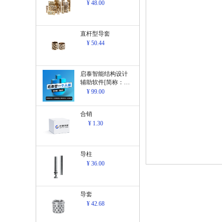
¥ 48.00
直杆型导套
¥ 50.44
启泰智能结构设计
辅助软件[简称：结
构设计辅助软
¥ 99.00
件]V1.0
合销
¥ 1.30
导柱
¥ 36.00
导套
¥ 42.68