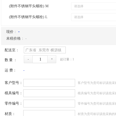
(附件不锈钢平头螺栓) M
(附件不锈钢平头螺栓) L
-
现价
：
未税价格
：
-
配送至：
广东省
东莞市
横沥镇
-
+
起订量：
1
数量：
运 费：
-
客户型号：
客户型号为贵司标识该批采
模具编号：
模具编号为贵司标识该批采
零件编号：
零件编号为贵司标识该批采
材质：
材质为贵司标识该批采购的