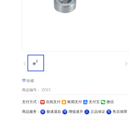
收藏
商品编号
：
35515
支付方式
：
在线支付
账期支付
支付宝
微信
商品服务
：
极速退款
增值速开
正品保证
售后保障
极
增
正
售