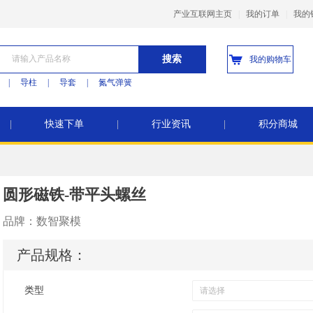
产业互联网主页
|
我的订单
|
我的
搜索
我的购物车
|
导柱
|
导套
|
氮气弹簧
|
快速下单
|
行业资讯
|
积分商城
圆形磁铁-带平头螺丝
品牌：
数智聚模
产品规格：
类型