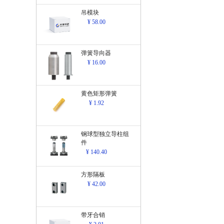
吊模块
¥ 58.00
弹簧导向器
¥ 16.00
黄色矩形弹簧
¥ 1.92
钢球型独立导柱组
件
¥ 140.40
方形隔板
¥ 42.00
带牙合销