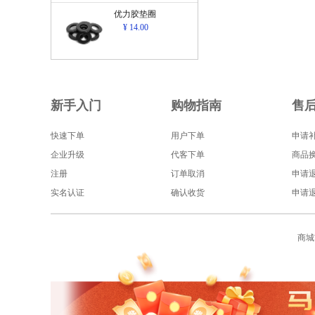
优力胶垫圈
¥ 14.00
新手入门
购物指南
售
快速下单
用户下单
申请
企业升级
代客下单
商品
注册
订单取消
申请
实名认证
确认收货
申请
商城