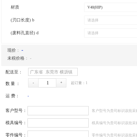
材质
(刃口长度) b
(废料孔直径) d
-
现价
：
未税价格
：
-
配送至：
广东省
东莞市
横沥镇
-
+
起订量：
1
数量：
运 费：
-
客户型号：
客户型号为贵司标识该批采
模具编号：
模具编号为贵司标识该批采
零件编号：
零件编号为贵司标识该批采