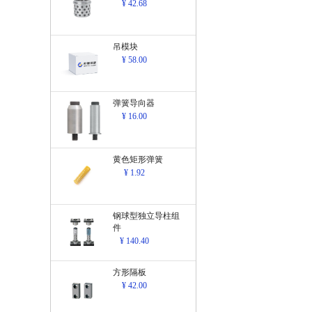
¥ 42.68
吊模块
¥ 58.00
弹簧导向器
¥ 16.00
黄色矩形弹簧
¥ 1.92
钢球型独立导柱组
件
¥ 140.40
方形隔板
¥ 42.00