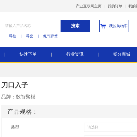
产业互联网主页
|
我的订单
|
我的
搜索
我的购物车
|
导柱
|
导套
|
氮气弹簧
|
快速下单
|
行业资讯
|
积分商城
刀口入子
品牌：
数智聚模
产品规格：
类型