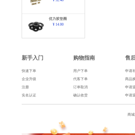
¥ 32.48
优力胶垫圈
¥ 14.00
新手入门
购物指南
售
快速下单
用户下单
申请
企业升级
代客下单
商品
注册
订单取消
申请
实名认证
确认收货
申请
商城