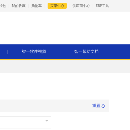
钱包
|
我的收藏
|
购物车
|
买家中心
|
供应商中心
|
ERP工具
|
智一软件视频
|
智一帮助文档
重置