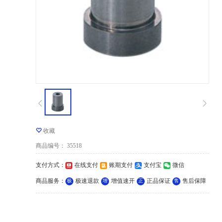
收藏
商品编号
：
35518
支付方式
：
在线支付
账期支付
支付宝
微信
商品服务
：
极速退款
增值速开
正品保证
售后保障
极
增
正
售