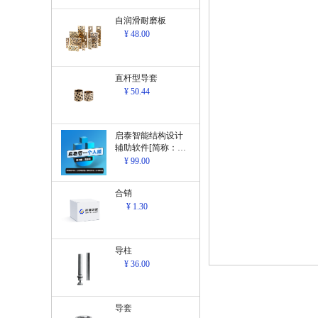
自润滑耐磨板
¥ 48.00
直杆型导套
¥ 50.44
启泰智能结构设计
辅助软件[简称：结
构设计辅助软
¥ 99.00
件]V1.0
合销
¥ 1.30
导柱
¥ 36.00
导套