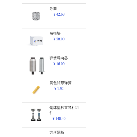
导套
¥ 42.68
吊模块
¥ 58.00
弹簧导向器
¥ 16.00
黄色矩形弹簧
¥ 1.92
钢球型独立导柱组
件
¥ 140.40
方形隔板