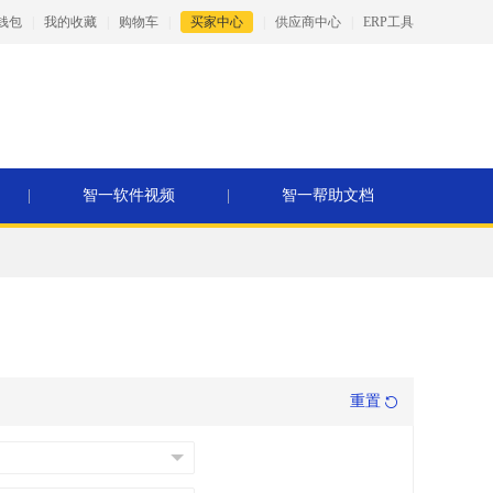
钱包
|
我的收藏
|
购物车
|
买家中心
|
供应商中心
|
ERP工具
|
智一软件视频
|
智一帮助文档
重置