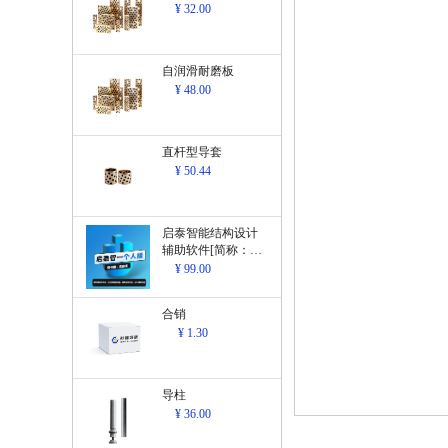
¥ 32.00
自润滑耐磨板
¥ 48.00
直杆型导套
¥ 50.44
启泰智能结构设计
辅助软件[简称：结
构设计辅助软
¥ 99.00
件]V1.0
合销
¥ 1.30
导柱
¥ 36.00