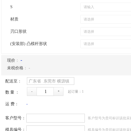
S
材质
刃口形状
(安装部) 凸模杆形状
-
现价
：
未税价格
：
-
配送至：
广东省
东莞市
横沥镇
-
+
起订量：
1
数量：
运 费：
-
客户型号：
客户型号为贵司标识该批采
模具编号：
模具编号为贵司标识该批采