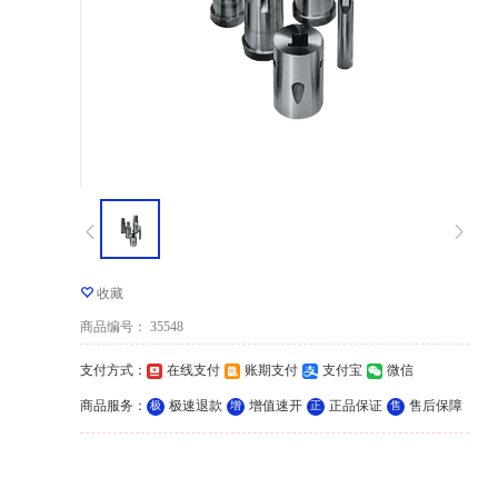
收藏
商品编号
：
35548
支付方式
：
在线支付
账期支付
支付宝
微信
商品服务
：
极速退款
增值速开
正品保证
售后保障
极
增
正
售