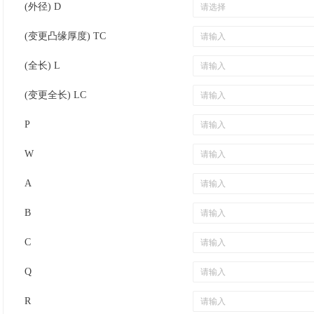
(外径) D
(变更凸缘厚度) TC
(全长) L
(变更全长) LC
P
W
A
B
C
Q
R