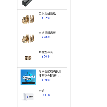
自润滑耐磨板
¥ 32.00
自润滑耐磨板
¥ 48.00
直杆型导套
¥ 50.44
启泰智能结构设计
辅助软件[简称：结
构设计辅助软
¥ 99.00
件]V1.0
合销
¥ 1.30