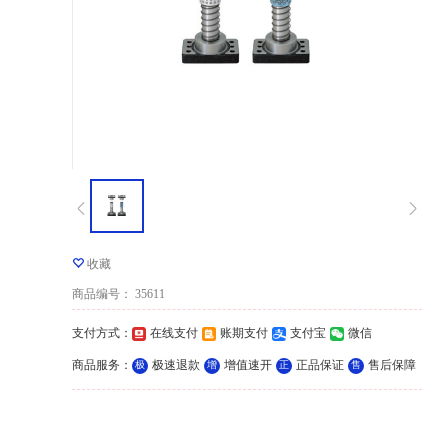
收藏
商品编号
：
35611
支付方式
：
在线支付
账期支付
支付宝
微信
商品服务
：
极速退款
增值速开
正品保证
售后保障
极
增
正
售