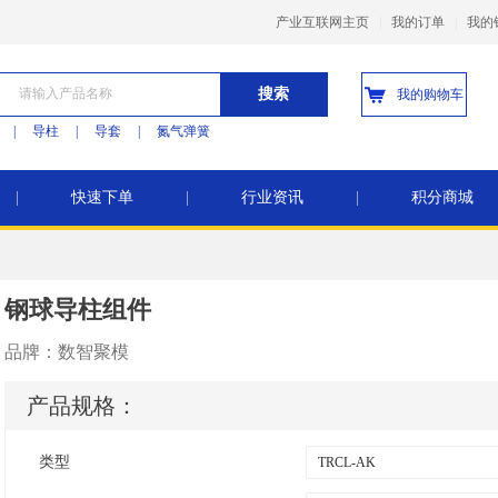
产业互联网主页
|
我的订单
|
我的
搜索
我的购物车
|
导柱
|
导套
|
氮气弹簧
|
快速下单
|
行业资讯
|
积分商城
钢球导柱组件
品牌：
数智聚模
产品规格：
类型