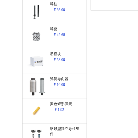
导柱
¥ 36.00
导套
¥ 42.68
吊模块
¥ 58.00
弹簧导向器
¥ 16.00
黄色矩形弹簧
¥ 1.92
钢球型独立导柱组
件