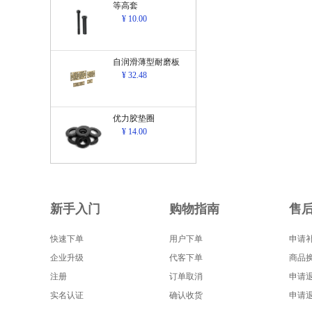
等高套
¥ 10.00
自润滑薄型耐磨板
¥ 32.48
优力胶垫圈
¥ 14.00
新手入门
购物指南
售
快速下单
用户下单
申请
企业升级
代客下单
商品
注册
订单取消
申请
实名认证
确认收货
申请