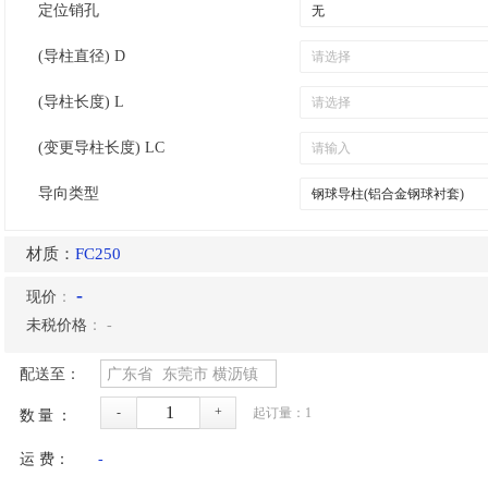
定位销孔
(导柱直径) D
(导柱长度) L
(变更导柱长度) LC
导向类型
材质：
FC250
-
现价
：
未税价格
：
-
配送至：
广东省
东莞市
横沥镇
-
+
起订量：
1
数量：
运 费：
-