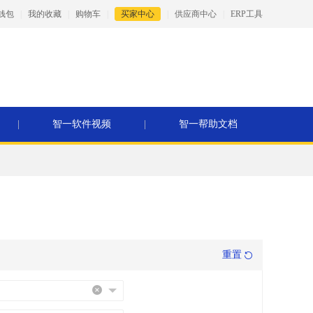
钱包
|
我的收藏
|
购物车
|
买家中心
|
供应商中心
|
ERP工具
|
智一软件视频
|
智一帮助文档
重置