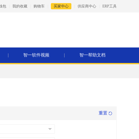
钱包
|
我的收藏
|
购物车
|
买家中心
|
供应商中心
|
ERP工具
|
智一软件视频
|
智一帮助文档
重置