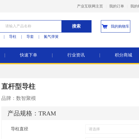
产业互联网主页
|
我的订单
|
我的
搜索
我的购物车
|
导柱
|
导套
|
氮气弹簧
|
快速下单
|
行业资讯
|
积分商城
直杆型导柱
品牌：
数智聚模
产品规格：
TRAM
导柱直径