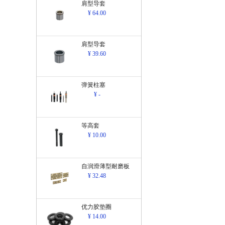
肩型导套
¥ 64.00
肩型导套
¥ 39.60
弹簧柱塞
¥ -
等高套
¥ 10.00
自润滑薄型耐磨板
¥ 32.48
优力胶垫圈
¥ 14.00