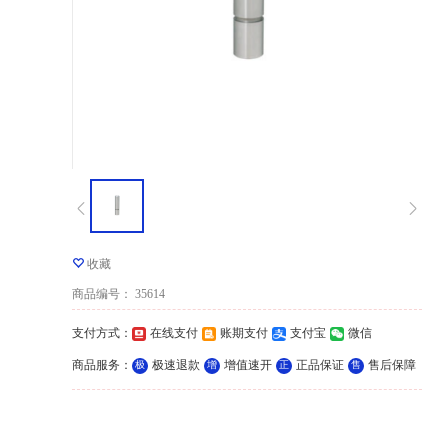
收藏
商品编号
：
35614
支付方式
：
在线支付
账期支付
支付宝
微信
商品服务
：
极速退款
增值速开
正品保证
售后保障
极
增
正
售