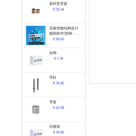
直杆型导套
¥ 50.44
启泰智能结构设计
辅助软件[简称：结
构设计辅助软
¥ 99.00
件]V1.0
合销
¥ 1.30
导柱
¥ 36.00
导套
¥ 42.68
吊模块
¥ 58.00