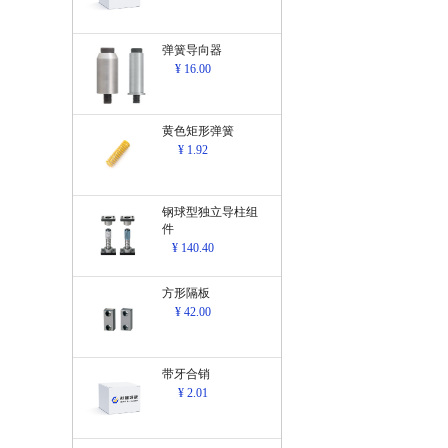
弹簧导向器
¥ 16.00
黄色矩形弹簧
¥ 1.92
钢球型独立导柱组
件
¥ 140.40
方形隔板
¥ 42.00
带牙合销
¥ 2.01