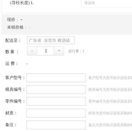
(导柱长度) L
-
现价
：
未税价格
：
-
配送至：
广东省
东莞市
横沥镇
-
+
起订量：
1
数量：
运 费：
-
客户型号：
客户型号为贵司标识该批采
模具编号：
模具编号为贵司标识该批采
零件编号：
零件编号为贵司标识该批采
材质：
材质为贵司标识该批采购的
备注：
备注为贵司标识该批采购的