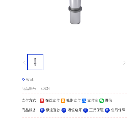
收藏
商品编号
：
35634
支付方式
：
在线支付
账期支付
支付宝
微信
商品服务
：
极速退款
增值速开
正品保证
售后保障
极
增
正
售