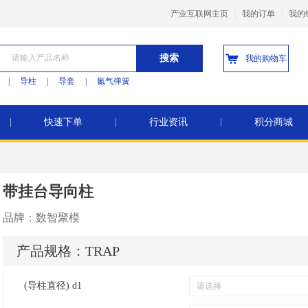
产业互联网主页
|
我的订单
|
我的
搜索
我的购物车
|
导柱
|
导套
|
氮气弹簧
|
快速下单
|
行业资讯
|
积分商城
带挂台导向柱
品牌：
数智聚模
产品规格：
TRAP
(导柱直径) d1