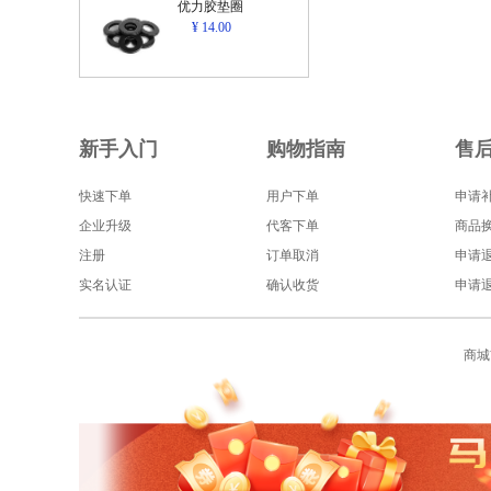
优力胶垫圈
¥ 14.00
新手入门
购物指南
售
快速下单
用户下单
申请
企业升级
代客下单
商品
注册
订单取消
申请
实名认证
确认收货
申请
商城