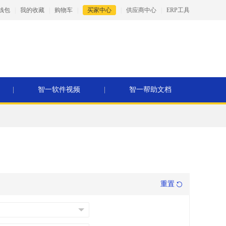
钱包
|
我的收藏
|
购物车
|
买家中心
|
供应商中心
|
ERP工具
|
智一软件视频
|
智一帮助文档
重置