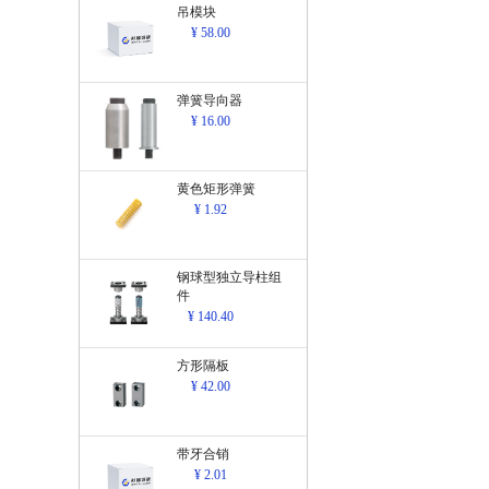
吊模块
¥ 58.00
弹簧导向器
¥ 16.00
黄色矩形弹簧
¥ 1.92
钢球型独立导柱组
件
¥ 140.40
方形隔板
¥ 42.00
带牙合销
¥ 2.01