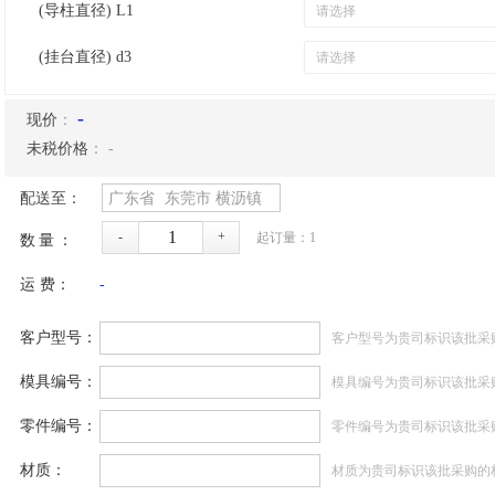
(导柱直径) L1
(挂台直径) d3
-
现价
：
未税价格
：
-
配送至：
广东省
东莞市
横沥镇
-
+
起订量：
1
数量：
运 费：
-
客户型号：
客户型号为贵司标识该批采
模具编号：
模具编号为贵司标识该批采
零件编号：
零件编号为贵司标识该批采
材质：
材质为贵司标识该批采购的