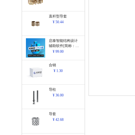
直杆型导套
¥ 50.44
启泰智能结构设计
辅助软件[简称：结
构设计辅助软
¥ 99.00
件]V1.0
合销
¥ 1.30
导柱
¥ 36.00
导套
¥ 42.68