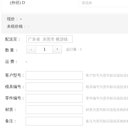
(外径) D
-
现价
：
未税价格
：
-
配送至：
广东省
东莞市
横沥镇
-
+
起订量：
1
数量：
运 费：
-
客户型号：
客户型号为贵司标识该批采
模具编号：
模具编号为贵司标识该批采
零件编号：
零件编号为贵司标识该批采
材质：
材质为贵司标识该批采购的
备注：
备注为贵司标识该批采购的