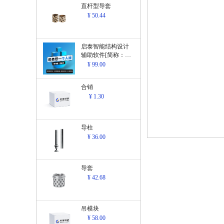
直杆型导套
¥ 50.44
启泰智能结构设计
辅助软件[简称：结
构设计辅助软
¥ 99.00
件]V1.0
合销
¥ 1.30
导柱
¥ 36.00
导套
¥ 42.68
吊模块
¥ 58.00