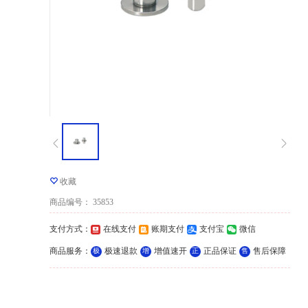
收藏
商品编号
：
35853
支付方式
：
在线支付
账期支付
支付宝
微信
商品服务
：
极速退款
增值速开
正品保证
售后保障
极
增
正
售