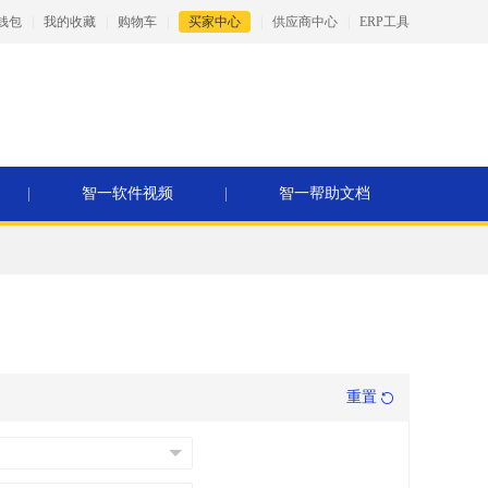
钱包
|
我的收藏
|
购物车
|
买家中心
|
供应商中心
|
ERP工具
|
智一软件视频
|
智一帮助文档
重置