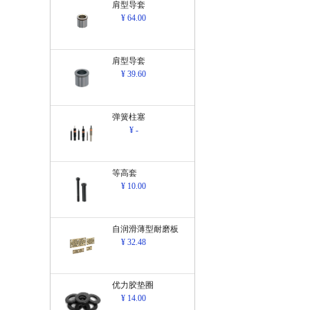
肩型导套
¥ 64.00
肩型导套
¥ 39.60
弹簧柱塞
¥ -
等高套
¥ 10.00
自润滑薄型耐磨板
¥ 32.48
优力胶垫圈
¥ 14.00