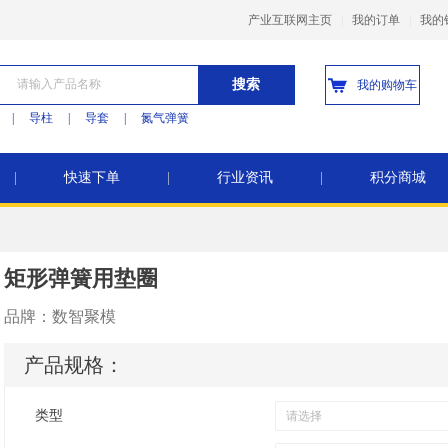
产业互联网主页
|
我的订单
|
我的
搜索
我的购物车
|
导柱
|
导套
|
氮气弹簧
|
快速下单
|
行业资讯
|
积分商城
矩形弹簧用垫圈
品牌：
数智聚模
产品规格：
类型