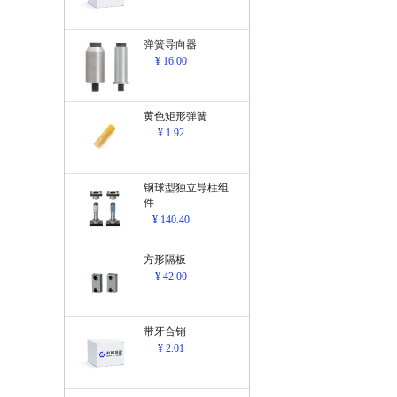
弹簧导向器
¥ 16.00
黄色矩形弹簧
¥ 1.92
钢球型独立导柱组
件
¥ 140.40
方形隔板
¥ 42.00
带牙合销
¥ 2.01