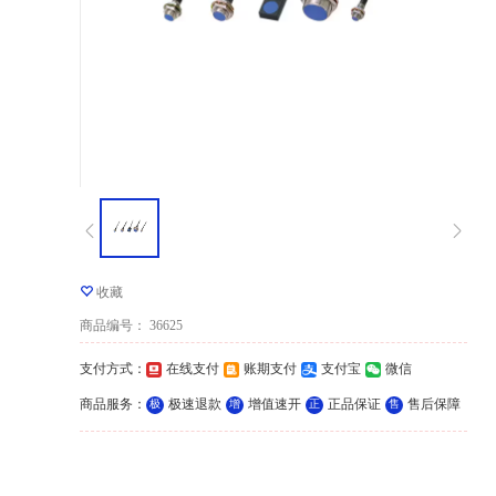
收藏
商品编号
：
36625
支付方式
：
在线支付
账期支付
支付宝
微信
商品服务
：
极速退款
增值速开
正品保证
售后保障
极
增
正
售