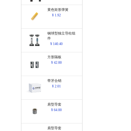
黄色矩形弹簧
¥ 1.92
钢球型独立导柱组
件
¥ 140.40
方形隔板
¥ 42.00
带牙合销
¥ 2.01
肩型导套
¥ 64.00
肩型导套