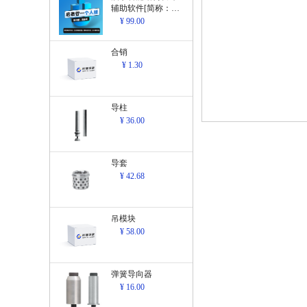
辅助软件[简称：结
构设计辅助软
¥ 99.00
件]V1.0
合销
¥ 1.30
导柱
¥ 36.00
导套
¥ 42.68
吊模块
¥ 58.00
弹簧导向器
¥ 16.00