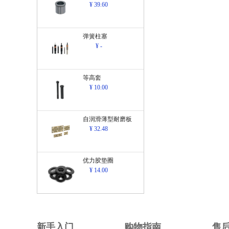
¥ 39.60
弹簧柱塞
¥ -
等高套
¥ 10.00
自润滑薄型耐磨板
¥ 32.48
优力胶垫圈
¥ 14.00
新手入门
购物指南
售