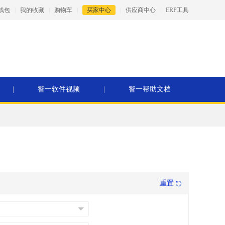
钱包
|
我的收藏
|
购物车
|
买家中心
|
供应商中心
|
ERP工具
|
智一软件视频
|
智一帮助文档
重置