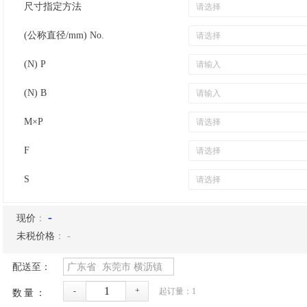
尺寸指定方法
(公称直径/mm) No.
(N) P
(N) B
M×P
F
S
-
现价
：
未税价格
：
-
配送至：
广东省
东莞市
横沥镇
-
+
起订量：
1
数量：