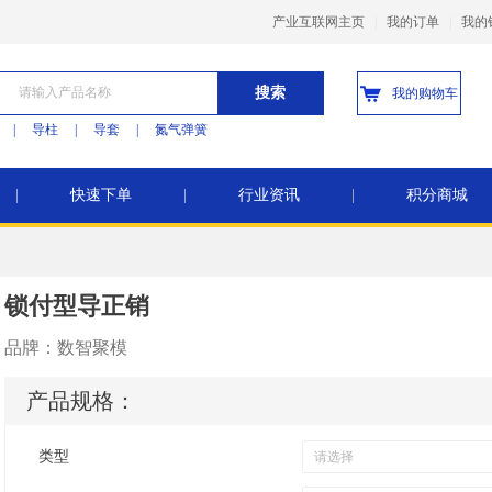
产业互联网主页
|
我的订单
|
我的
搜索
我的购物车
|
导柱
|
导套
|
氮气弹簧
|
快速下单
|
行业资讯
|
积分商城
锁付型导正销
品牌：
数智聚模
产品规格：
类型