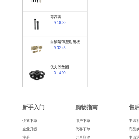
等高套
¥ 10.00
自润滑薄型耐磨板
¥ 32.48
优力胶垫圈
¥ 14.00
新手入门
购物指南
售
快速下单
用户下单
申请
企业升级
代客下单
商品
注册
订单取消
申请