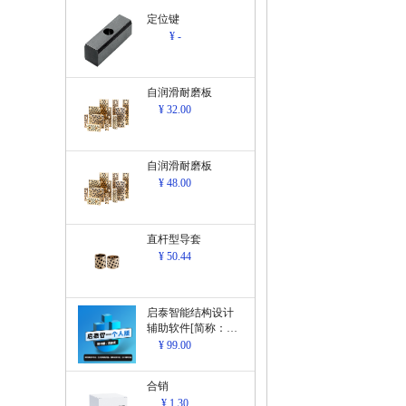
定位键
¥ -
自润滑耐磨板
¥ 32.00
自润滑耐磨板
¥ 48.00
直杆型导套
¥ 50.44
启泰智能结构设计
辅助软件[简称：结
构设计辅助软
¥ 99.00
件]V1.0
合销
¥ 1.30