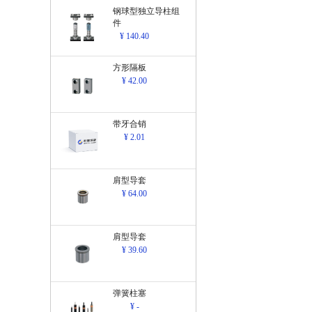
钢球型独立导柱组
件
¥ 140.40
方形隔板
¥ 42.00
带牙合销
¥ 2.01
肩型导套
¥ 64.00
肩型导套
¥ 39.60
弹簧柱塞
¥ -