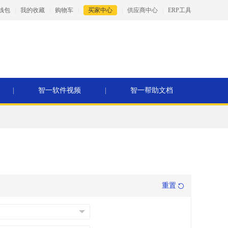
钱包
|
我的收藏
|
购物车
|
买家中心
|
供应商中心
|
ERP工具
|
智一软件视频
|
智一帮助文档
重置