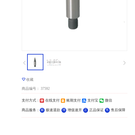
收藏
商品编号
：
37592
支付方式
：
在线支付
账期支付
支付宝
微信
商品服务
：
极速退款
增值速开
正品保证
售后保障
极
增
正
售