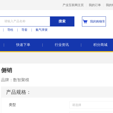
产业互联网主页
|
我的订单
|
我的
搜索
我的购物车
|
导柱
|
导套
|
氮气弹簧
|
快速下单
|
行业资讯
|
积分商城
侧销
品牌：
数智聚模
产品规格：
类型