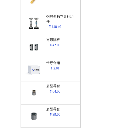
钢球型独立导柱组
件
¥ 140.40
方形隔板
¥ 42.00
带牙合销
¥ 2.01
肩型导套
¥ 64.00
肩型导套
¥ 39.60