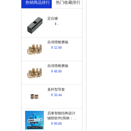
热销商品排行
热门收藏排行
定位键
¥ -
自润滑耐磨板
¥ 32.00
自润滑耐磨板
¥ 48.00
直杆型导套
¥ 50.44
启泰智能结构设计
辅助软件[简称：结
构设计辅助软
¥ 99.00
件]V1.0