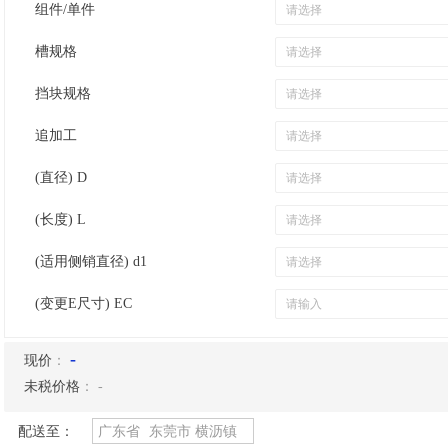
组件/单件
槽规格
挡块规格
追加工
(直径) D
(长度) L
(适用侧销直径) d1
(变更E尺寸) EC
-
现价
：
未税价格
：
-
配送至：
广东省
东莞市
横沥镇