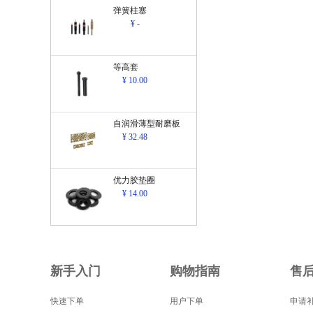
弹簧柱塞
¥ -
等高套
¥ 10.00
自润滑薄型耐磨板
¥ 32.48
优力胶垫圈
¥ 14.00
新手入门
购物指南
售
快速下单
用户下单
申请