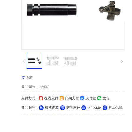
收藏
商品编号
：
37657
支付方式
：
在线支付
账期支付
支付宝
微信
商品服务
：
极速退款
增值速开
正品保证
售后保障
极
增
正
售