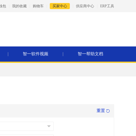
钱包
|
我的收藏
|
购物车
|
买家中心
|
供应商中心
|
ERP工具
|
智一软件视频
|
智一帮助文档
重置