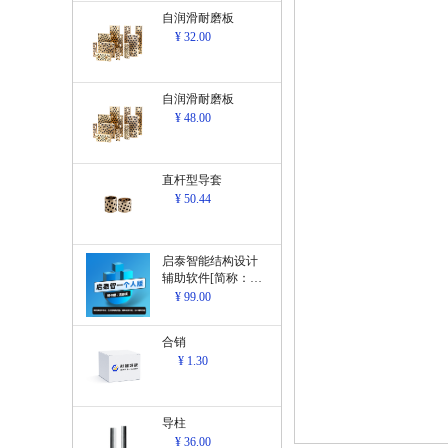
自润滑耐磨板
¥ 32.00
自润滑耐磨板
¥ 48.00
直杆型导套
¥ 50.44
启泰智能结构设计
辅助软件[简称：结
构设计辅助软
¥ 99.00
件]V1.0
合销
¥ 1.30
导柱
¥ 36.00