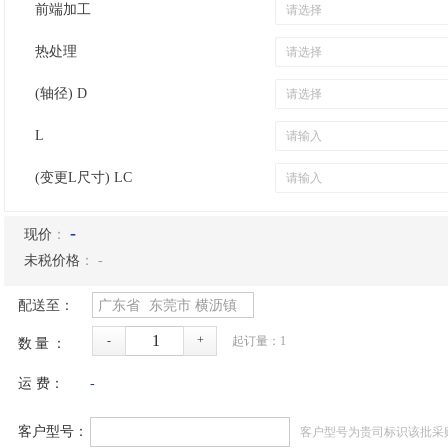
前端加工
热处理
(轴径) D
L
(变更L尺寸) LC
-
现价
：
未税价格
：
-
配送至：
广东省
东莞市
横沥镇
-
+
起订量：
1
数量：
运 费：
-
客户型号：
客户型号为贵司标识该批采