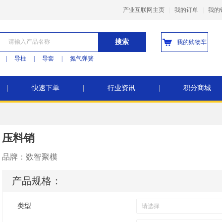
产业互联网主页
|
我的订单
|
我的
搜索
我的购物车
|
导柱
|
导套
|
氮气弹簧
|
快速下单
|
行业资讯
|
积分商城
压料销
品牌：
数智聚模
产品规格：
类型