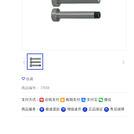
收藏
商品编号
：
37659
支付方式
：
在线支付
账期支付
支付宝
微信
商品服务
：
极速退款
增值速开
正品保证
售后保障
极
增
正
售