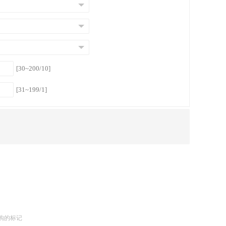
[30~200/10]
[31~199/1]
购的标记