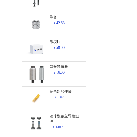
导套
¥ 42.68
吊模块
¥ 58.00
弹簧导向器
¥ 16.00
黄色矩形弹簧
¥ 1.92
钢球型独立导柱组
件
¥ 140.40