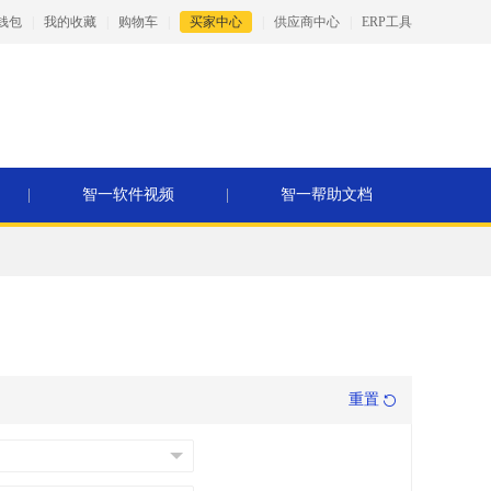
钱包
|
我的收藏
|
购物车
|
买家中心
|
供应商中心
|
ERP工具
|
智一软件视频
|
智一帮助文档
重置