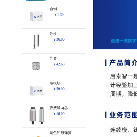
合销
¥ 1.30
导柱
¥ 36.00
导套
¥ 42.68
吊模块
¥ 58.00
弹簧导向器
¥ 16.00
黄色矩形弹簧