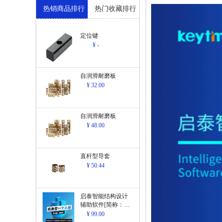
热销商品排行
热门收藏排行
定位键
¥ -
自润滑耐磨板
¥ 32.00
自润滑耐磨板
¥ 48.00
直杆型导套
¥ 50.44
启泰智能结构设计
辅助软件[简称：结
构设计辅助软
¥ 99.00
件]V1.0