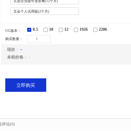
五金企业版年度套餐(12个月)
五金个人试用版(2个月)
8.5
10
12
1926
2206
UG版本：
购买数量：
-
现价
：
未税价格
：
-
立即购买
品评论
(0)