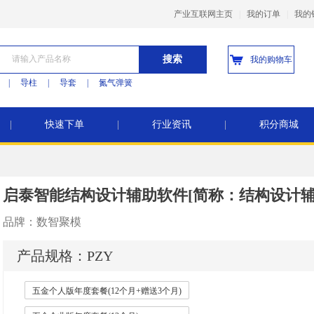
产业互联网主页
|
我的订单
|
我的
搜索
我的购物车
|
导柱
|
导套
|
氮气弹簧
|
快速下单
|
行业资讯
|
积分商城
启泰智能结构设计辅助软件[简称：结构设计辅助
品牌：
数智聚模
产品规格：
PZY
五金个人版年度套餐(12个月+赠送3个月)