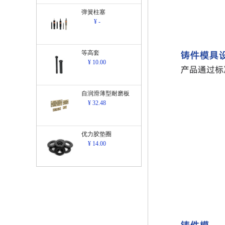
弹簧柱塞
¥ -
等高套
¥ 10.00
自润滑薄型耐磨板
¥ 32.48
优力胶垫圈
¥ 14.00