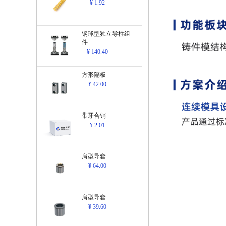
¥ 1.92
钢球型独立导柱组
件
¥ 140.40
方形隔板
¥ 42.00
带牙合销
¥ 2.01
肩型导套
¥ 64.00
肩型导套
¥ 39.60