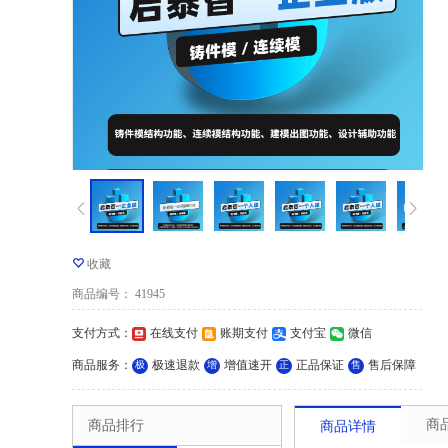
收藏
商品编号
：
41945
支付方式
：
在线支付
账期支付
支付宝
微信
商品服务
：
极速退款
增值速开
正品保证
售后保障
极
增
正
售
商
商品排行
商品详情