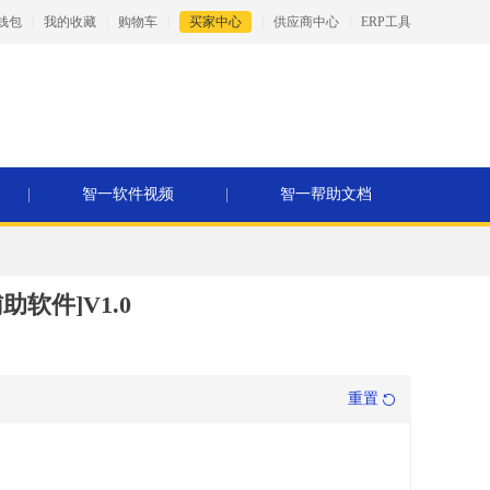
钱包
|
我的收藏
|
购物车
|
买家中心
|
供应商中心
|
ERP工具
|
智一软件视频
|
智一帮助文档
软件]V1.0
重置