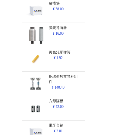
吊模块
¥ 58.00
弹簧导向器
¥ 16.00
黄色矩形弹簧
¥ 1.92
钢球型独立导柱组
件
¥ 140.40
方形隔板
¥ 42.00
带牙合销
¥ 2.01