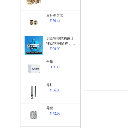
直杆型导套
¥ 50.44
启泰智能结构设计
辅助软件[简称：结
构设计辅助软
¥ 99.00
件]V1.0
合销
¥ 1.30
导柱
¥ 36.00
导套
¥ 42.68