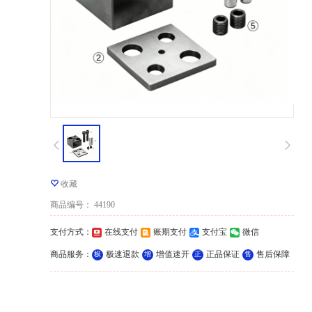
收藏
商品编号
：
44190
支付方式
：
在线支付
账期支付
支付宝
微信
商品服务
：
极速退款
增值速开
正品保证
售后保障
极
增
正
售