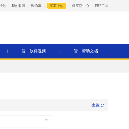
钱包
|
我的收藏
|
购物车
|
买家中心
|
供应商中心
|
ERP工具
|
智一软件视频
|
智一帮助文档
重置