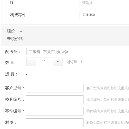
D
构成零件
-
现价
：
未税价格
：
-
配送至：
广东省
东莞市
横沥镇
-
+
起订量：
1
数量：
运 费：
-
客户型号：
客户型号为贵司标识该批采
模具编号：
模具编号为贵司标识该批采
零件编号：
零件编号为贵司标识该批采
材质：
材质为贵司标识该批采购的