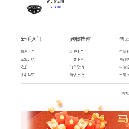
优力胶垫圈
¥ 14.00
新手入门
购物指南
售
快速下单
用户下单
申请
企业升级
代客下单
商品
注册
订单取消
申请
实名认证
确认收货
申请
商城