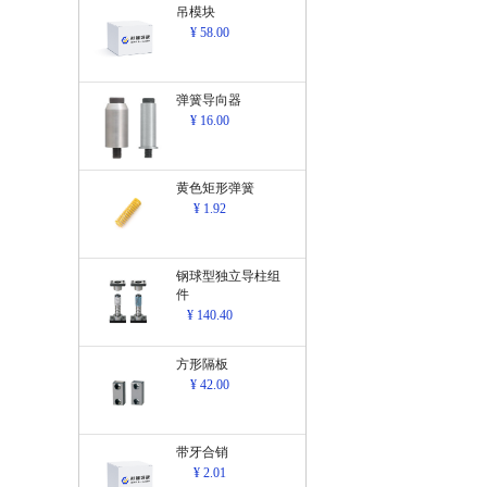
吊模块
¥ 58.00
弹簧导向器
¥ 16.00
黄色矩形弹簧
¥ 1.92
钢球型独立导柱组
件
¥ 140.40
方形隔板
¥ 42.00
带牙合销
¥ 2.01