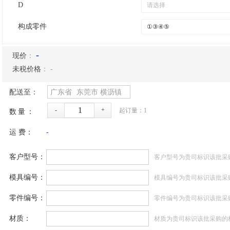
D
构成零件
-
现价
：
未税价格
：
-
配送至：
广东省
东莞市
横沥镇
-
+
起订量：
1
数量：
运 费：
-
客户型号：
客户型号为贵司标识该批采
模具编号：
模具编号为贵司标识该批采
零件编号：
零件编号为贵司标识该批采
材质：
材质为贵司标识该批采购的