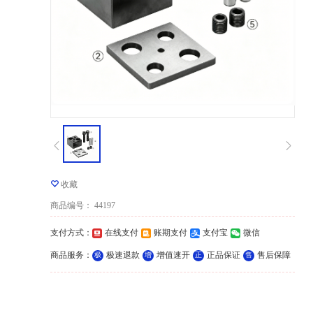
收藏
商品编号
：
44197
支付方式
：
在线支付
账期支付
支付宝
微信
商品服务
：
极速退款
增值速开
正品保证
售后保障
极
增
正
售