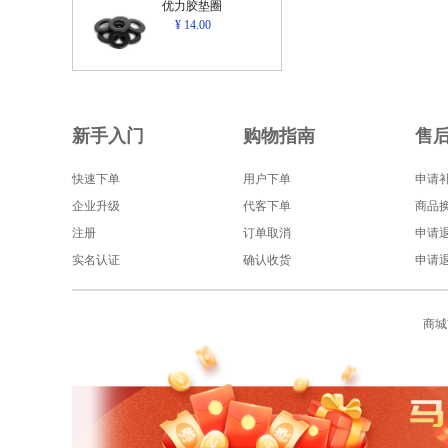
优力胶垫圈
¥ 14.00
新手入门
购物指南
售
快速下单
用户下单
申请
企业升级
代客下单
商品
注册
订单取消
申请
实名认证
确认收货
申请
商城