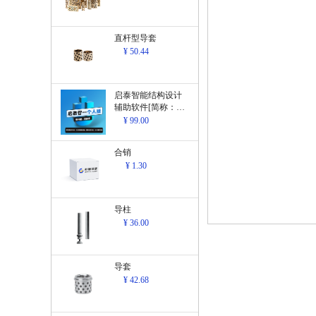
直杆型导套
¥ 50.44
启泰智能结构设计
辅助软件[简称：结
构设计辅助软
¥ 99.00
件]V1.0
合销
¥ 1.30
导柱
¥ 36.00
导套
¥ 42.68