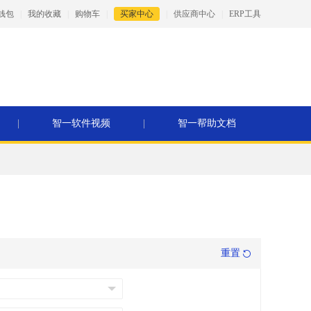
钱包
|
我的收藏
|
购物车
|
买家中心
|
供应商中心
|
ERP工具
|
智一软件视频
|
智一帮助文档
重置