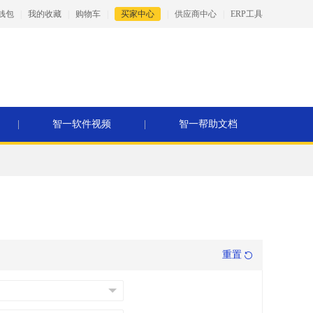
钱包
|
我的收藏
|
购物车
|
买家中心
|
供应商中心
|
ERP工具
|
智一软件视频
|
智一帮助文档
重置