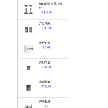
钢球型独立导柱组
件
¥ 140.40
方形隔板
¥ 42.00
带牙合销
¥ 2.01
肩型导套
¥ 64.00
肩型导套
¥ 39.60
弹簧柱塞
¥ -