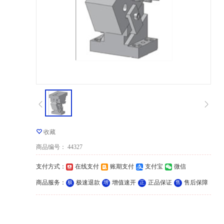
收藏
商品编号
：
44327
支付方式
：
在线支付
账期支付
支付宝
微信
商品服务
：
极速退款
增值速开
正品保证
售后保障
极
增
正
售