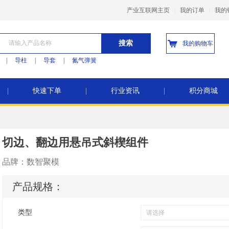
产业互联网主页
|
我的订单
|
我的
搜索
我的购物车
|
导柱
|
导套
|
氮气弹簧
|
快速下单
|
行业资讯
|
积分商城
切边、翻边用悬吊式斜楔组件
品牌：
数智聚模
产品规格：
类型