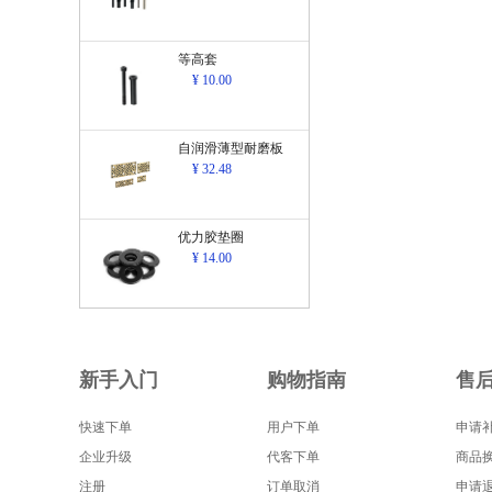
等高套
¥ 10.00
自润滑薄型耐磨板
¥ 32.48
优力胶垫圈
¥ 14.00
新手入门
购物指南
售
快速下单
用户下单
申请
企业升级
代客下单
商品
注册
订单取消
申请