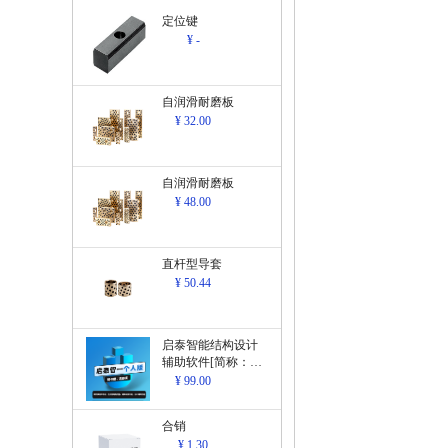
定位键
¥ -
自润滑耐磨板
¥ 32.00
自润滑耐磨板
¥ 48.00
直杆型导套
¥ 50.44
启泰智能结构设计
辅助软件[简称：结
构设计辅助软
¥ 99.00
件]V1.0
合销
¥ 1.30