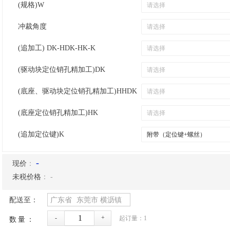
(规格)W
冲裁角度
(追加工) DK-HDK-HK-K
(驱动块定位销孔精加工)DK
(底座、驱动块定位销孔精加工)HHDK
(底座定位销孔精加工)HK
(追加定位键)K
-
现价
：
未税价格
：
-
配送至：
广东省
东莞市
横沥镇
-
+
起订量：
1
数量：