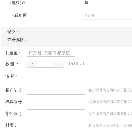
(规格)W
冲裁角度
-
现价
：
未税价格
：
-
配送至：
广东省
东莞市
横沥镇
-
+
起订量：
1
数量：
运 费：
-
客户型号：
客户型号为贵司标识该批采
模具编号：
模具编号为贵司标识该批采
零件编号：
零件编号为贵司标识该批采
材质：
材质为贵司标识该批采购的