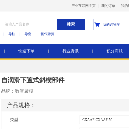
产业互联网主页
|
我的订单
|
我的
搜索
我的购物车
|
导柱
|
导套
|
氮气弹簧
|
快速下单
|
行业资讯
|
积分商城
自润滑下置式斜楔部件
品牌：
数智聚模
产品规格：
类型