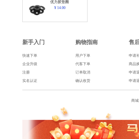
优力胶垫圈
¥ 14.00
新手入门
购物指南
售
快速下单
用户下单
申请
企业升级
代客下单
商品
注册
订单取消
申请
实名认证
确认收货
申请
商城