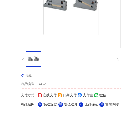
收藏
商品编号
：
44329
支付方式
：
在线支付
账期支付
支付宝
微信
商品服务
：
极速退款
增值速开
正品保证
售后保障
极
增
正
售