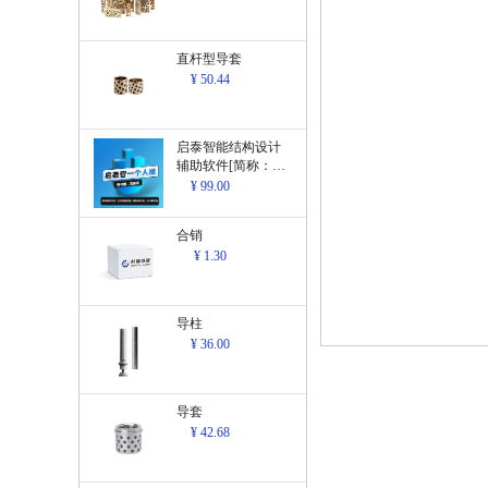
直杆型导套
¥ 50.44
启泰智能结构设计
辅助软件[简称：结
构设计辅助软
¥ 99.00
件]V1.0
合销
¥ 1.30
导柱
¥ 36.00
导套
¥ 42.68