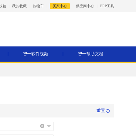
钱包
|
我的收藏
|
购物车
|
买家中心
|
供应商中心
|
ERP工具
|
智一软件视频
|
智一帮助文档
重置