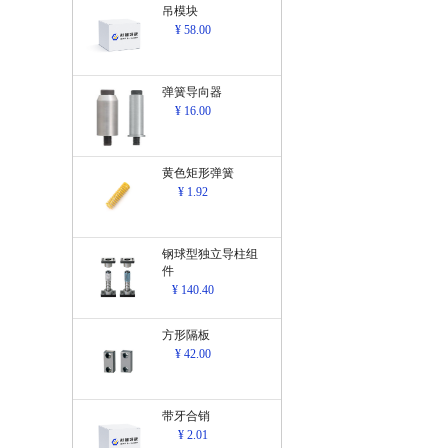
吊模块
¥ 58.00
弹簧导向器
¥ 16.00
黄色矩形弹簧
¥ 1.92
钢球型独立导柱组
件
¥ 140.40
方形隔板
¥ 42.00
带牙合销
¥ 2.01