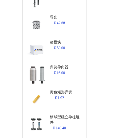
导套
¥ 42.68
吊模块
¥ 58.00
弹簧导向器
¥ 16.00
黄色矩形弹簧
¥ 1.92
钢球型独立导柱组
件
¥ 140.40