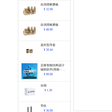
自润滑耐磨板
¥ 32.00
自润滑耐磨板
¥ 48.00
直杆型导套
¥ 50.44
启泰智能结构设计
辅助软件[简称：结
构设计辅助软
¥ 99.00
件]V1.0
合销
¥ 1.30
导柱
¥ 36.00