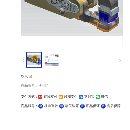
收藏
商品编号
：
44587
支付方式
：
在线支付
账期支付
支付宝
微信
商品服务
：
极速退款
增值速开
正品保证
售后保障
极
增
正
售