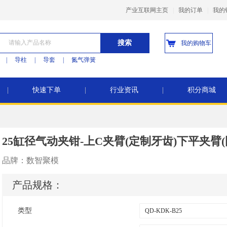
产业互联网主页
|
我的订单
|
我的
搜索
我的购物车
|
导柱
|
导套
|
氮气弹簧
|
快速下单
|
行业资讯
|
积分商城
25缸径气动夹钳-上C夹臂(定制牙齿)下平夹臂(
品牌：
数智聚模
产品规格：
类型