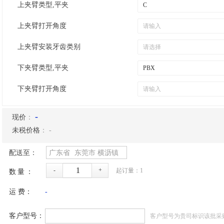
上夹臂类型,平夹
上夹臂打开角度
上夹臂安装牙齿类别
下夹臂类型,平夹
下夹臂打开角度
-
现价
：
未税价格
：
-
配送至：
广东省
东莞市
横沥镇
-
+
起订量：
1
数量：
运 费：
-
客户型号：
客户型号为贵司标识该批采