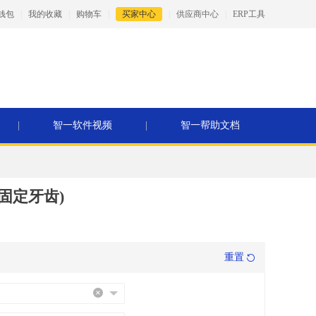
钱包
|
我的收藏
|
购物车
|
买家中心
|
供应商中心
|
ERP工具
|
智一软件视频
|
智一帮助文档
固定牙齿)
重置