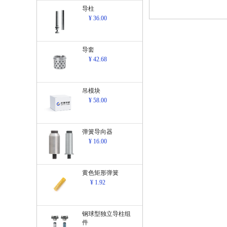
导柱
¥ 36.00
导套
¥ 42.68
吊模块
¥ 58.00
弹簧导向器
¥ 16.00
黄色矩形弹簧
¥ 1.92
钢球型独立导柱组
件