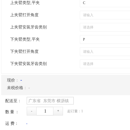
上夹臂类型,平夹
上夹臂打开角度
上夹臂安装牙齿类别
下夹臂类型,平夹
下夹臂打开角度
下夹臂安装牙齿类别
-
现价
：
未税价格
：
-
配送至：
广东省
东莞市
横沥镇
-
+
起订量：
1
数量：
运 费：
-