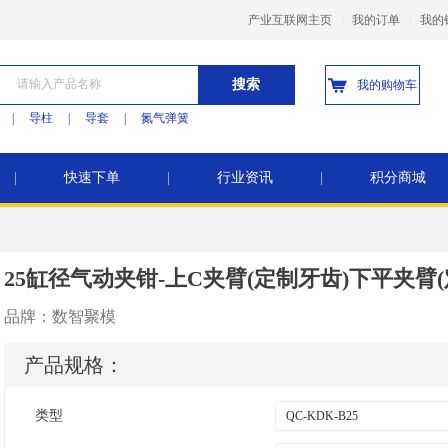
产业互联网主页
|
我的订单
|
我的
搜索
我的购物车
|
导柱
|
导套
|
氮气弹簧
|
快速下单
|
行业资讯
|
积分商城
25缸径气动夹钳-上C夹臂(定制牙齿)下平夹臂(
品牌：
数智聚模
产品规格：
类型