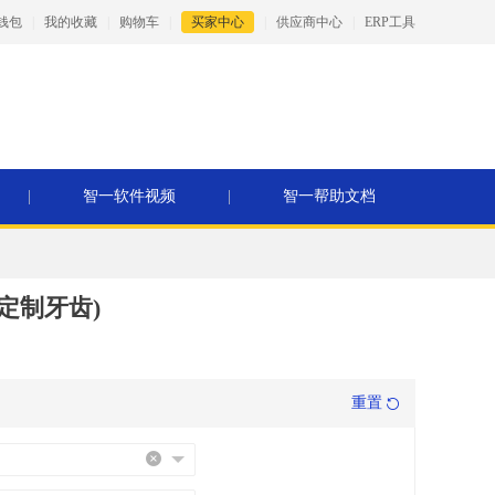
钱包
|
我的收藏
|
购物车
|
买家中心
|
供应商中心
|
ERP工具
|
智一软件视频
|
智一帮助文档
定制牙齿)
重置