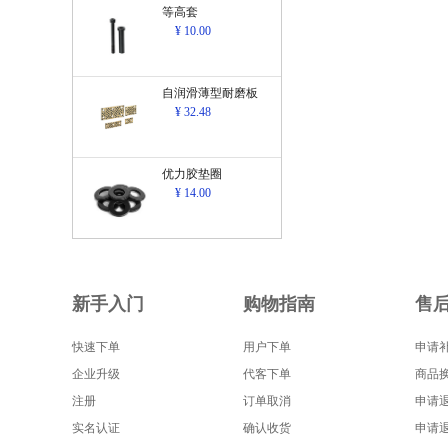
等高套
¥ 10.00
自润滑薄型耐磨板
¥ 32.48
优力胶垫圈
¥ 14.00
新手入门
购物指南
售
快速下单
用户下单
申请
企业升级
代客下单
商品
注册
订单取消
申请
实名认证
确认收货
申请