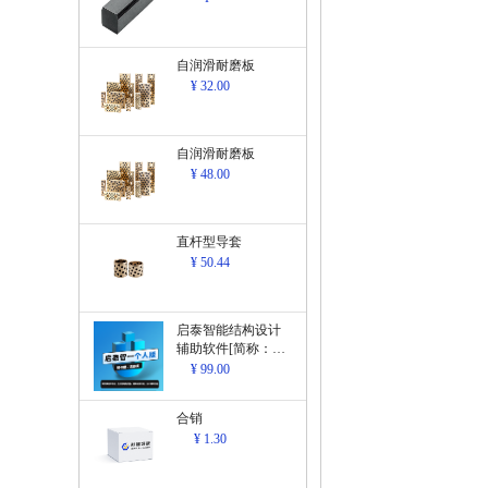
自润滑耐磨板
¥ 32.00
自润滑耐磨板
¥ 48.00
直杆型导套
¥ 50.44
启泰智能结构设计
辅助软件[简称：结
构设计辅助软
¥ 99.00
件]V1.0
合销
¥ 1.30