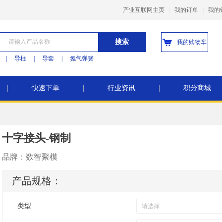
产业互联网主页
|
我的订单
|
我的
搜索
我的购物车
|
导柱
|
导套
|
氮气弹簧
|
快速下单
|
行业资讯
|
积分商城
十字接头-钢制
品牌：
数智聚模
产品规格：
类型