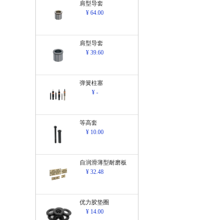
肩型导套
¥ 64.00
肩型导套
¥ 39.60
弹簧柱塞
¥ -
等高套
¥ 10.00
自润滑薄型耐磨板
¥ 32.48
优力胶垫圈
¥ 14.00