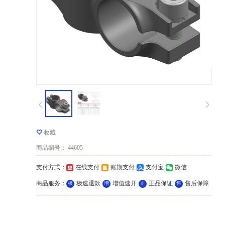
收藏
商品编号
：
44605
支付方式
：
在线支付
账期支付
支付宝
微信
商品服务
：
极速退款
增值速开
正品保证
售后保障
极
增
正
售