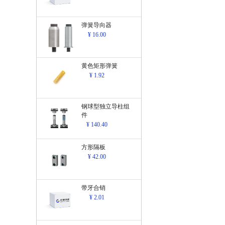
弹簧导向器
¥ 16.00
黄色矩形弹簧
¥ 1.92
钢球型独立导柱组
件
¥ 140.40
方形隔板
¥ 42.00
带牙合销
¥ 2.01