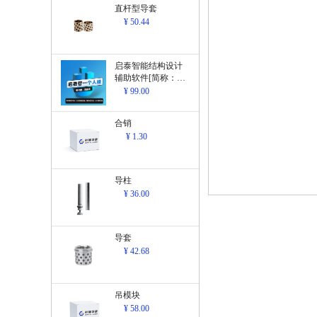
直杆型导套
¥ 50.44
启泰智能结构设计
辅助软件[简称：结
构设计辅助软
¥ 99.00
件]V1.0
合销
¥ 1.30
导柱
¥ 36.00
导套
¥ 42.68
吊模块
¥ 58.00