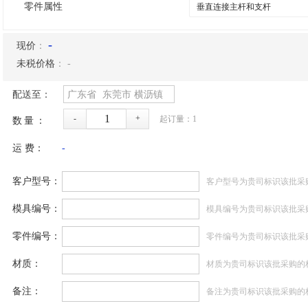
零件属性
-
现价
：
未税价格
：
-
配送至：
广东省
东莞市
横沥镇
-
+
起订量：
1
数量：
运 费：
-
客户型号：
客户型号为贵司标识该批采
模具编号：
模具编号为贵司标识该批采
零件编号：
零件编号为贵司标识该批采
材质：
材质为贵司标识该批采购的
备注：
备注为贵司标识该批采购的