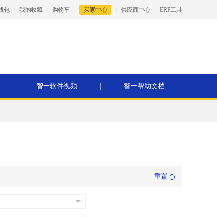
钱包
|
我的收藏
|
购物车
|
买家中心
|
供应商中心
|
ERP工具
|
智一软件视频
|
智一帮助文档
重置