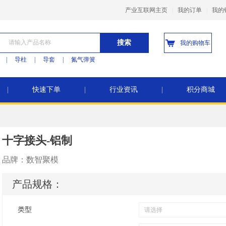
产业互联网主页
|
我的订单
|
我的
搜索
我的购物车
|
导柱
|
导套
|
氮气弹簧
|
快速下单
|
行业资讯
|
积分商城
十字接头-铝制
品牌：
数智聚模
产品规格：
类型