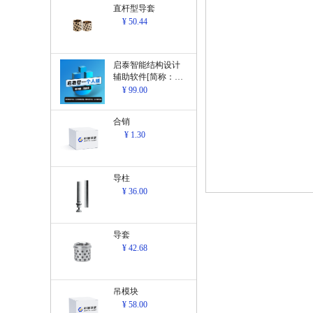
直杆型导套
¥ 50.44
启泰智能结构设计
辅助软件[简称：结
构设计辅助软
¥ 99.00
件]V1.0
合销
¥ 1.30
导柱
¥ 36.00
导套
¥ 42.68
吊模块
¥ 58.00