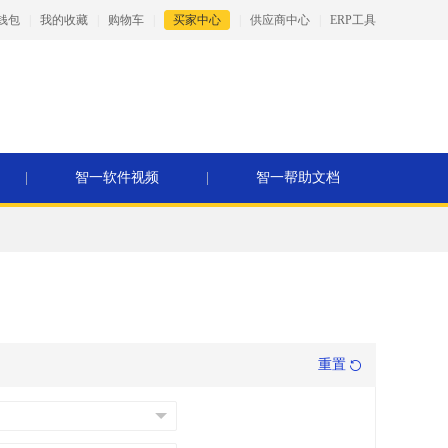
钱包
|
我的收藏
|
购物车
|
买家中心
|
供应商中心
|
ERP工具
|
智一软件视频
|
智一帮助文档
重置