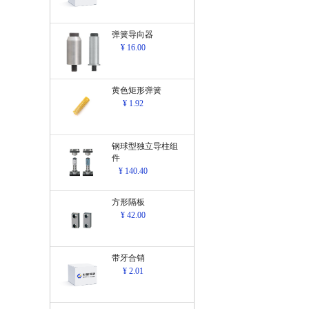
弹簧导向器
¥ 16.00
黄色矩形弹簧
¥ 1.92
钢球型独立导柱组
件
¥ 140.40
方形隔板
¥ 42.00
带牙合销
¥ 2.01