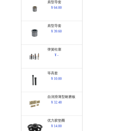
肩型导套
¥ 64.00
肩型导套
¥ 39.60
弹簧柱塞
¥ -
等高套
¥ 10.00
自润滑薄型耐磨板
¥ 32.48
优力胶垫圈
¥ 14.00