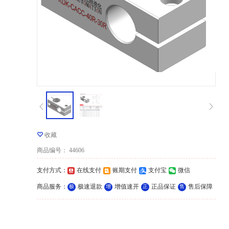
收藏
商品编号
：
44606
支付方式
：
在线支付
账期支付
支付宝
微信
商品服务
：
极速退款
增值速开
正品保证
售后保障
极
增
正
售