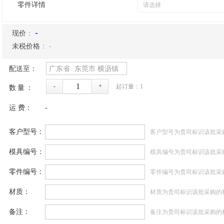
零件详情
-
现价
：
未税价格
：
-
配送至：
广东省
东莞市
横沥镇
-
+
起订量：
1
数量：
运 费：
-
客户型号：
客户型号为贵司标识该批采
模具编号：
模具编号为贵司标识该批采
零件编号：
零件编号为贵司标识该批采
材质：
材质为贵司标识该批采购的
备注：
备注为贵司标识该批采购的