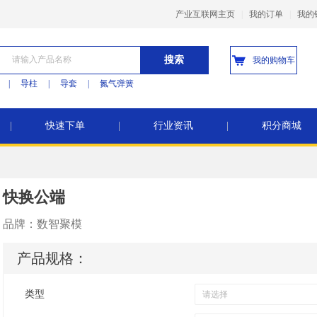
产业互联网主页
|
我的订单
|
我的
搜索
我的购物车
|
导柱
|
导套
|
氮气弹簧
|
快速下单
|
行业资讯
|
积分商城
快换公端
品牌：
数智聚模
产品规格：
类型