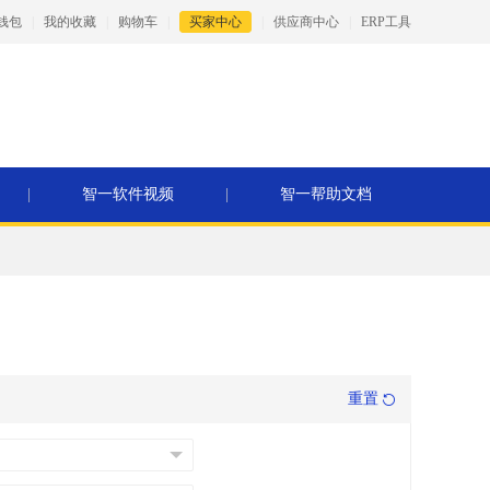
钱包
|
我的收藏
|
购物车
|
买家中心
|
供应商中心
|
ERP工具
|
智一软件视频
|
智一帮助文档
重置