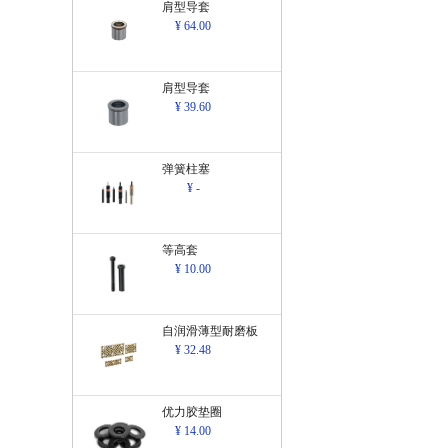
肩型导套
¥ 64.00
肩型导套
¥ 39.60
弹簧柱塞
¥ -
等高套
¥ 10.00
自润滑薄型耐磨板
¥ 32.48
优力胶垫圈
¥ 14.00