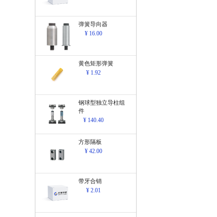
弹簧导向器
¥ 16.00
黄色矩形弹簧
¥ 1.92
钢球型独立导柱组
件
¥ 140.40
方形隔板
¥ 42.00
带牙合销
¥ 2.01