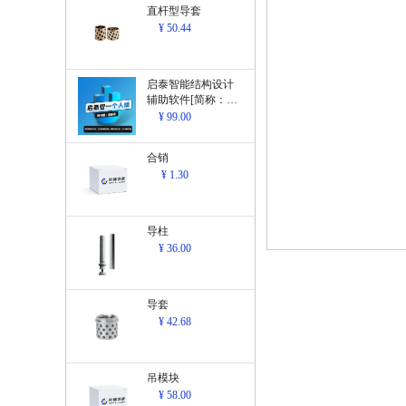
直杆型导套
¥ 50.44
启泰智能结构设计
辅助软件[简称：结
构设计辅助软
¥ 99.00
件]V1.0
合销
¥ 1.30
导柱
¥ 36.00
导套
¥ 42.68
吊模块
¥ 58.00