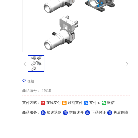
收藏
商品编号
：
44618
支付方式
：
在线支付
账期支付
支付宝
微信
商品服务
：
极速退款
增值速开
正品保证
售后保障
极
增
正
售