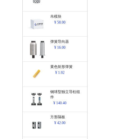
吊模块
¥ 58.00
弹簧导向器
¥ 16.00
黄色矩形弹簧
¥ 1.92
钢球型独立导柱组
件
¥ 140.40
方形隔板
¥ 42.00