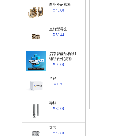
自润滑耐磨板
¥ 48.00
直杆型导套
¥ 50.44
启泰智能结构设计
辅助软件[简称：结
构设计辅助软
¥ 99.00
件]V1.0
合销
¥ 1.30
导柱
¥ 36.00
导套
¥ 42.68