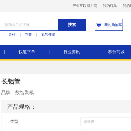
产业互联网主页
|
我的订单
|
我的
搜索
我的购物车
|
导柱
|
导套
|
氮气弹簧
|
快速下单
|
行业资讯
|
积分商城
长铝管
品牌：
数智聚模
产品规格：
类型