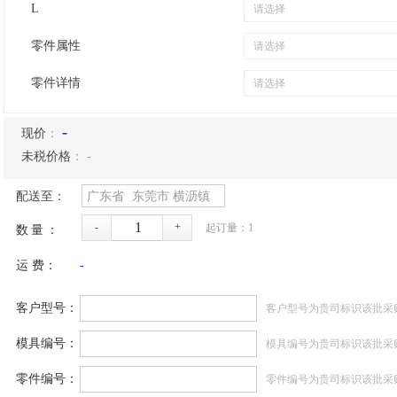
L
零件属性
零件详情
-
现价
：
未税价格
：
-
配送至：
广东省
东莞市
横沥镇
-
+
起订量：
1
数量：
运 费：
-
客户型号：
客户型号为贵司标识该批采
模具编号：
模具编号为贵司标识该批采
零件编号：
零件编号为贵司标识该批采