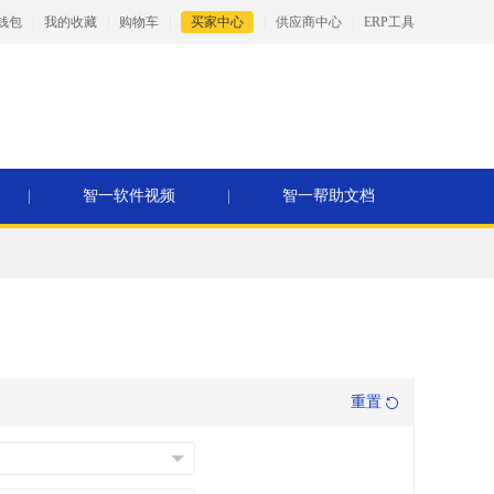
钱包
|
我的收藏
|
购物车
|
买家中心
|
供应商中心
|
ERP工具
|
智一软件视频
|
智一帮助文档
重置