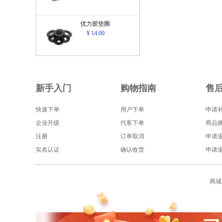
优力胶垫圈
¥ 14.00
新手入门
购物指南
售
快速下单
用户下单
申请
企业升级
代客下单
商品
注册
订单取消
申请
实名认证
确认收货
申请
商城