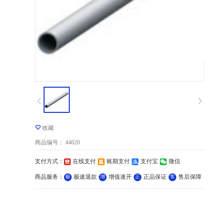
收藏
商品编号
：
44620
支付方式
：
在线支付
账期支付
支付宝
微信
商品服务
：
极速退款
增值速开
正品保证
售后保障
极
增
正
售