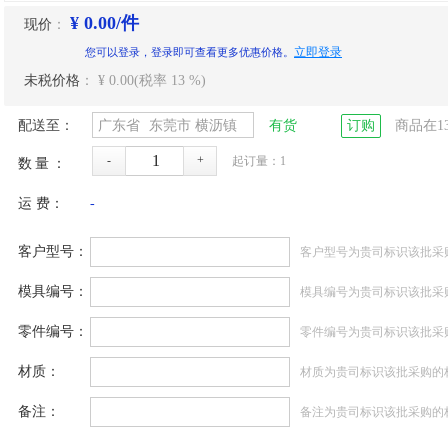
¥ 0.00/件
现价
：
立即登录
您可以登录，登录即可查看更多优惠价格。
未税价格
：
¥ 0.00
(税率
13
%)
配送至：
广东省
东莞市
横沥镇
有货
订购
商品在
1
-
+
起订量：
1
数量：
运 费：
-
客户型号：
客户型号为贵司标识该批采
模具编号：
模具编号为贵司标识该批采
零件编号：
零件编号为贵司标识该批采
材质：
材质为贵司标识该批采购的
备注：
备注为贵司标识该批采购的