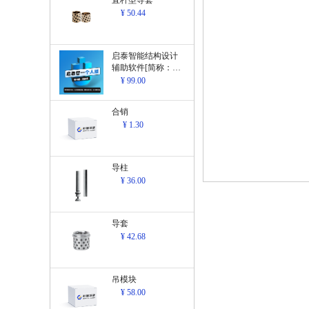
直杆型导套
¥ 50.44
启泰智能结构设计
辅助软件[简称：结
构设计辅助软
¥ 99.00
件]V1.0
合销
¥ 1.30
导柱
¥ 36.00
导套
¥ 42.68
吊模块
¥ 58.00