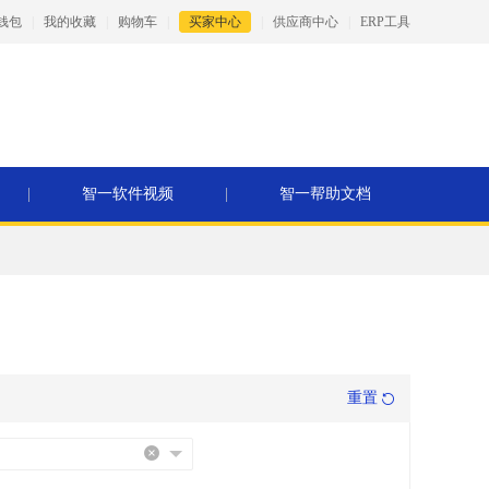
钱包
|
我的收藏
|
购物车
|
买家中心
|
供应商中心
|
ERP工具
|
智一软件视频
|
智一帮助文档
重置