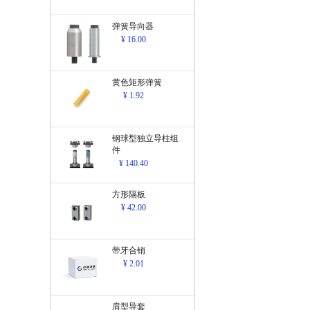
弹簧导向器
¥ 16.00
黄色矩形弹簧
¥ 1.92
钢球型独立导柱组
件
¥ 140.40
方形隔板
¥ 42.00
带牙合销
¥ 2.01
肩型导套