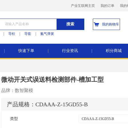
产业互联网主页
|
我的订单
|
我的
搜索
我的购物车
|
导柱
|
导套
|
氮气弹簧
|
快速下单
|
行业资讯
|
积分商城
微动开关式误送料检测部件-槽加工型
品牌：
数智聚模
产品规格：
CDAAA-Z-15GD55-B
类型