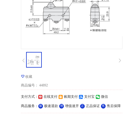
收藏
商品编号
：
44892
支付方式
：
在线支付
账期支付
支付宝
微信
商品服务
：
极速退款
增值速开
正品保证
售后保障
极
增
正
售