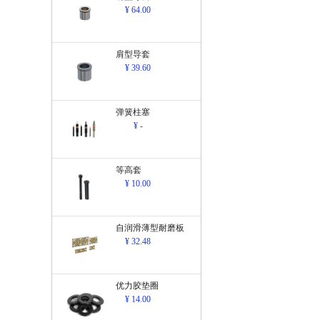
¥ 64.00
肩型导套
¥ 39.60
弹簧柱塞
¥ -
等高套
¥ 10.00
自润滑薄型耐磨板
¥ 32.48
优力胶垫圈
¥ 14.00