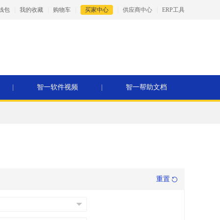
钱包
|
我的收藏
|
购物车
|
买家中心
|
供应商中心
|
ERP工具
|
智一软件视频
|
智一帮助文档
重置