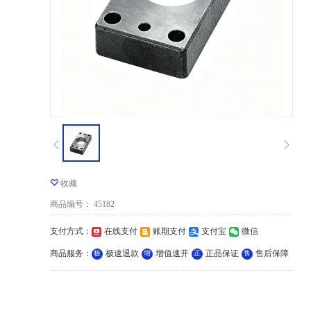
收藏
商品编号
：
45182
支付方式
：
在线支付
账期支付
支付宝
微信
商品服务
：
极速退款
增值速开
正品保证
售后保障
极
增
正
售