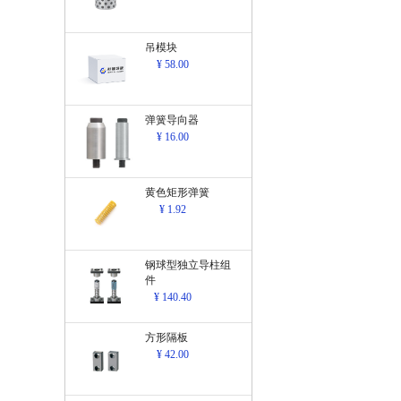
吊模块
¥ 58.00
弹簧导向器
¥ 16.00
黄色矩形弹簧
¥ 1.92
钢球型独立导柱组
件
¥ 140.40
方形隔板
¥ 42.00