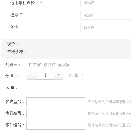
适用导柱直径-PD
板厚-T
备注
-
现价
：
未税价格
：
-
配送至：
广东省
东莞市
横沥镇
-
+
起订量：
1
数量：
运 费：
-
客户型号：
客户型号为贵司标识该批采
模具编号：
模具编号为贵司标识该批采
零件编号：
零件编号为贵司标识该批采