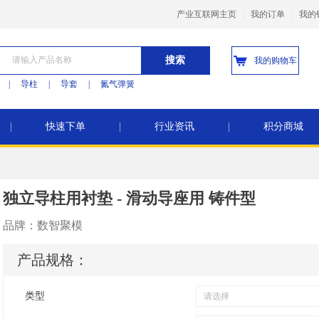
产业互联网主页
|
我的订单
|
我的
搜索
我的购物车
|
导柱
|
导套
|
氮气弹簧
|
快速下单
|
行业资讯
|
积分商城
独立导柱用衬垫 - 滑动导座用 铸件型
品牌：
数智聚模
产品规格：
类型