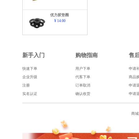
优力胶垫圈
¥ 14.00
新手入门
购物指南
售
快速下单
用户下单
申请
企业升级
代客下单
商品
注册
订单取消
申请
实名认证
确认收货
申请
商城