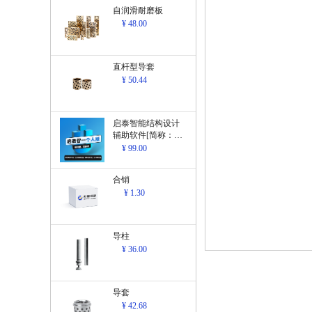
自润滑耐磨板
¥ 48.00
直杆型导套
¥ 50.44
启泰智能结构设计
辅助软件[简称：结
构设计辅助软
¥ 99.00
件]V1.0
合销
¥ 1.30
导柱
¥ 36.00
导套
¥ 42.68