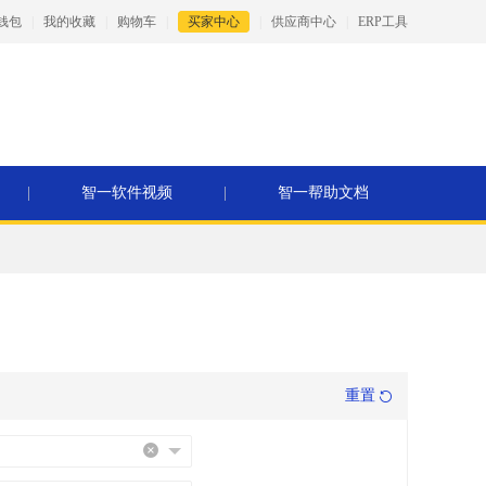
钱包
|
我的收藏
|
购物车
|
买家中心
|
供应商中心
|
ERP工具
|
智一软件视频
|
智一帮助文档
重置