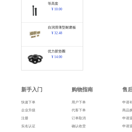
等高套
¥ 10.00
自润滑薄型耐磨板
¥ 32.48
优力胶垫圈
¥ 14.00
新手入门
购物指南
售
快速下单
用户下单
申请
企业升级
代客下单
商品
注册
订单取消
申请
实名认证
确认收货
申请