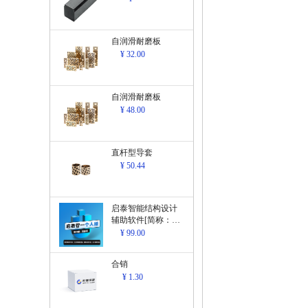
自润滑耐磨板
¥ 32.00
自润滑耐磨板
¥ 48.00
直杆型导套
¥ 50.44
启泰智能结构设计
辅助软件[简称：结
构设计辅助软
¥ 99.00
件]V1.0
合销
¥ 1.30