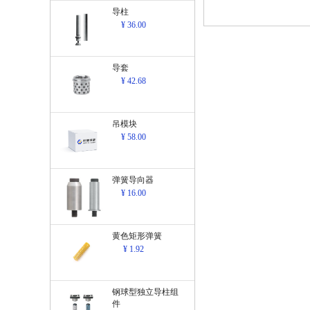
导柱
¥ 36.00
导套
¥ 42.68
吊模块
¥ 58.00
弹簧导向器
¥ 16.00
黄色矩形弹簧
¥ 1.92
钢球型独立导柱组
件