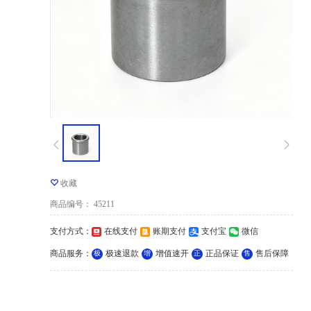
收藏
商品编号
：
45211
支付方式
：
在线支付
账期支付
支付宝
微信
商品服务
：
极速退款
增值速开
正品保证
售后保障
极
增
正
售