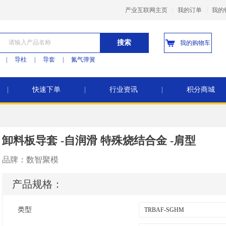
产业互联网主页
|
我的订单
|
我的
搜索
我的购物车
|
导柱
|
导套
|
氮气弹簧
|
快速下单
|
行业资讯
|
积分商城
卸料板导套 -自润滑 特殊烧结合金 -肩型
品牌：
数智聚模
产品规格：
类型