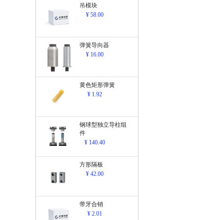
吊模块
¥ 58.00
弹簧导向器
¥ 16.00
黄色矩形弹簧
¥ 1.92
钢球型独立导柱组
件
¥ 140.40
方形隔板
¥ 42.00
带牙合销
¥ 2.01