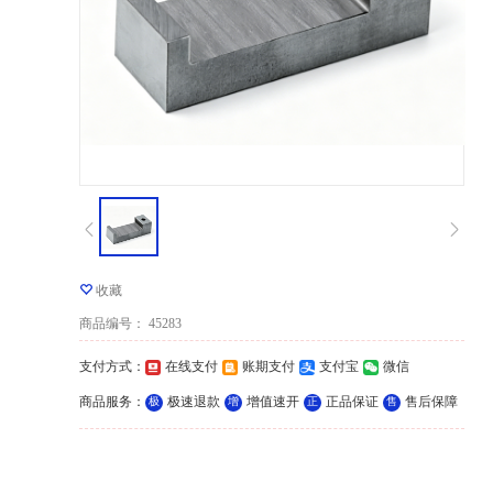
收藏
商品编号
：
45283
支付方式
：
在线支付
账期支付
支付宝
微信
商品服务
：
极速退款
增值速开
正品保证
售后保障
极
增
正
售