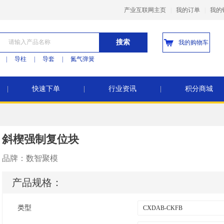
产业互联网主页
|
我的订单
|
我的
搜索
我的购物车
|
导柱
|
导套
|
氮气弹簧
|
快速下单
|
行业资讯
|
积分商城
斜楔强制复位块
品牌：
数智聚模
产品规格：
类型