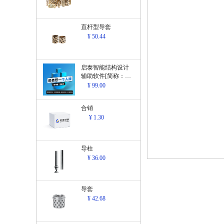
直杆型导套
¥ 50.44
启泰智能结构设计
辅助软件[简称：结
构设计辅助软
¥ 99.00
件]V1.0
合销
¥ 1.30
导柱
¥ 36.00
导套
¥ 42.68