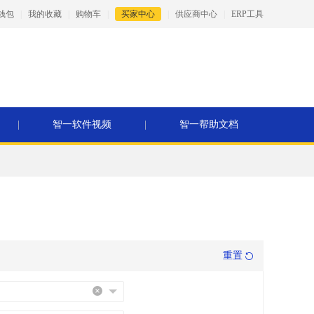
钱包
|
我的收藏
|
购物车
|
买家中心
|
供应商中心
|
ERP工具
|
智一软件视频
|
智一帮助文档
重置