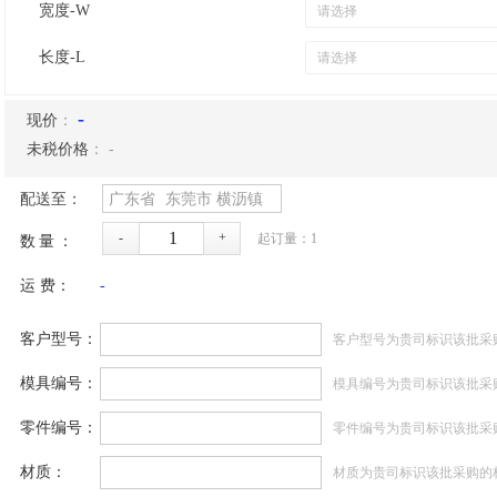
宽度-W
长度-L
-
现价
：
未税价格
：
-
配送至：
广东省
东莞市
横沥镇
-
+
起订量：
1
数量：
运 费：
-
客户型号：
客户型号为贵司标识该批采
模具编号：
模具编号为贵司标识该批采
零件编号：
零件编号为贵司标识该批采
材质：
材质为贵司标识该批采购的