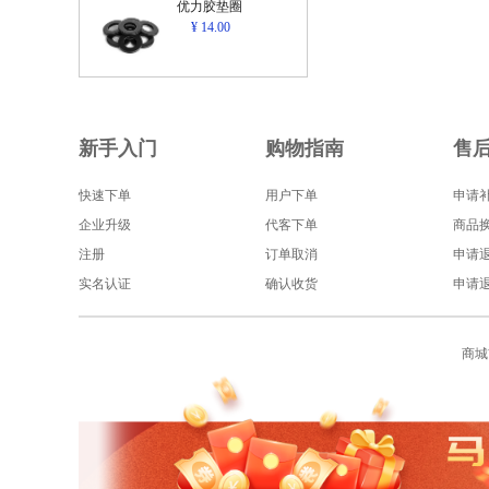
优力胶垫圈
¥ 14.00
新手入门
购物指南
售
快速下单
用户下单
申请
企业升级
代客下单
商品
注册
订单取消
申请
实名认证
确认收货
申请
商城